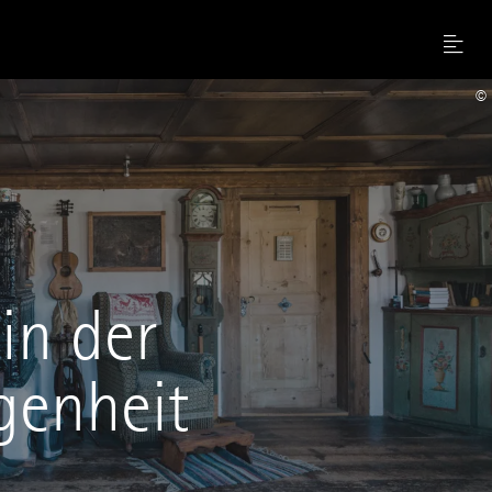
Menu
©
in der
genheit