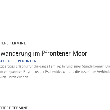
ITERE TERMINE
lwanderung im Pfrontener Moor
GEHEGE — PFRONTEN
nzigartiges Erlebnis für die ganze Familie: In rund einer Stunde können Gr
im entspannten Rhythmus der Esel entdecken und die besondere Verbind
llen Tieren erleben.
EITERE TERMINE