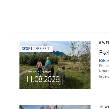
mehr
dazu
8 WE
SPORT / FREIZEIT
Ese
1
ESEL
Ein ei
Natur 
8 weitere Termine
liebevo
11.08.2026
mehr
dazu
15 W