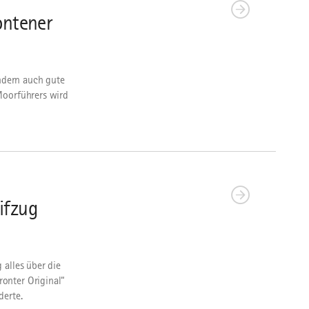
ontener
ndern auch gute
Moorführers wird
ifzug
 alles über die
onter Original“
derte.