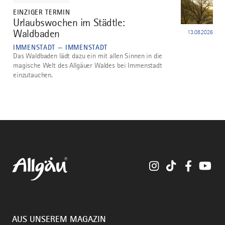
EINZIGER TERMIN
Urlaubswochen im Städtle:
5
Waldbaden
13.08.2026
IMMENSTADT — IMMENSTADT
Das Waldbaden lädt dazu ein mit allen Sinnen in die
magische Welt des Allgäuer Waldes bei Immenstadt
einzutauchen.
Instagram
TikTok
Faceboo
You
AUS UNSEREM MAGAZIN