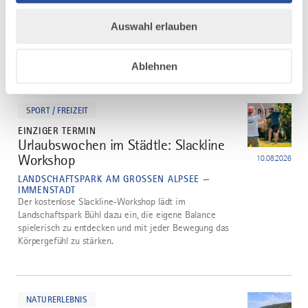
fachkundiger Anleitung von Elfriede Lochbihler zu
entdecken. Im Anschluss wird gemeinsam ein
Auswahl erlauben
aromatisches Kräutersalz hergestellt – ein genussvolles
Andenken an die Kraft der...
Ablehnen
mehr
dazu
SPORT / FREIZEIT
EINZIGER TERMIN
Urlaubswochen im Städtle: Slackline
2
Workshop
10.08.2026
LANDSCHAFTSPARK AM GROSSEN ALPSEE — I
MMENSTADT
Der kostenlose Slackline-Workshop lädt im
Landschaftspark Bühl dazu ein, die eigene Balance
spielerisch zu entdecken und mit jeder Bewegung das
Körpergefühl zu stärken.
mehr
dazu
NATURERLEBNIS