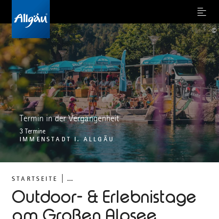
Menu
©
Termin in der Vergangenheit
3 Termine
IMMENSTADT I. ALLGÄU
...
STARTSEITE
Outdoor- & Erlebnistage
am Großen Alpsee