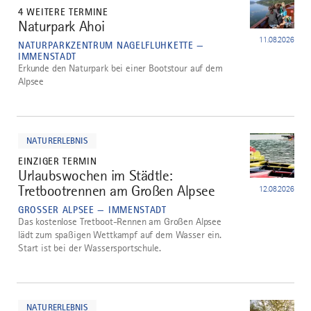
4 WEITERE TERMINE
Naturpark Ahoi
3
11.08.2026
NATURPARKZENTRUM NAGELFLUHKETTE —
IMMENSTADT
Erkunde den Naturpark bei einer Bootstour auf dem
Alpsee
mehr
dazu
NATURERLEBNIS
EINZIGER TERMIN
Urlaubswochen im Städtle:
4
Tretbootrennen am Großen Alpsee
12.08.2026
GROSSER ALPSEE — IMMENSTADT
Das kostenlose Tretboot-Rennen am Großen Alpsee
lädt zum spaßigen Wettkampf auf dem Wasser ein.
Start ist bei der Wassersportschule.
mehr
dazu
NATURERLEBNIS