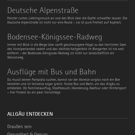
Deutsche
Deutsche Alpenstraße
Alpenstraße
Fenster runter, Lieblingsmusik an und den Blick über die Gipfel schweifen lassen: Die
Deutsche Alpenstraße ist nicht nur eine Route – sie ist pure Freiheit auf Asphalt.
Bodensee-
Bodensee-Königssee-Radweg
Königssee-
Radweg
Immer mit Blick in die Berge über sanft geschwungene Hügel zu den herrlichen Seen
des Voralpenlandes radeln und das nächste Kaltgetränk im Biergarten ist nie weit
entfernt – der Bodensee-Königssee-Radweg ist nicht nur landschaftlich ein
Genussweg.
Ausflüge
Ausflüge mit Bus und Bahn
mit
Bus
Du musst keinen Parkplatz suchen, kannst vor der Abreise sorglos noch ein Bier
und
bestellen und ist teilweise sogar gratis: Nutze Bus und Bahn, um das Allgäu zu
Bahn
entdecken. Ob Familienausflug, Stadtbesuch, Wanderung, Radtour oder Wintersport
– hier findest du ein paar Vorschläge.
ALLGÄU ENTDECKEN
Draußen sein
Gesundheit & Genuss