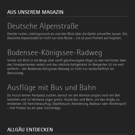
AUS UNSEREM MAGAZIN
Deutsche
Deutsche Alpenstraße
Alpenstraße
Fenster runter, Lieblingsmusik an und den Blick über die Gipfel schweifen lassen: Die
Deutsche Alpenstraße ist nicht nur eine Route – sie ist pure Freiheit auf Asphalt.
Bodensee-
Bodensee-Königssee-Radweg
Königssee-
Radweg
Immer mit Blick in die Berge über sanft geschwungene Hügel zu den herrlichen Seen
des Voralpenlandes radeln und das nächste Kaltgetränk im Biergarten ist nie weit
entfernt – der Bodensee-Königssee-Radweg ist nicht nur landschaftlich ein
Genussweg.
Ausflüge
Ausflüge mit Bus und Bahn
mit
Bus
Du musst keinen Parkplatz suchen, kannst vor der Abreise sorglos noch ein Bier
und
bestellen und ist teilweise sogar gratis: Nutze Bus und Bahn, um das Allgäu zu
Bahn
entdecken. Ob Familienausflug, Stadtbesuch, Wanderung, Radtour oder Wintersport
– hier findest du ein paar Vorschläge.
ALLGÄU ENTDECKEN