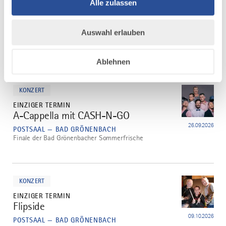
Alle zulassen
EINZIGER TERMIN
Bunch of Grass
1
29.08.2026
HAUS DES GASTES - KURSAAL — BAD
Auswahl erlauben
GRÖNENBACH
Amerikanische Bluegrass Musik
Ablehnen
mehr
dazu
KONZERT
EINZIGER TERMIN
A-Cappella mit CASH-N-GO
2
26.09.2026
POSTSAAL — BAD GRÖNENBACH
Finale der Bad Grönenbacher Sommerfrische
mehr
dazu
KONZERT
EINZIGER TERMIN
Flipside
3
09.10.2026
POSTSAAL — BAD GRÖNENBACH