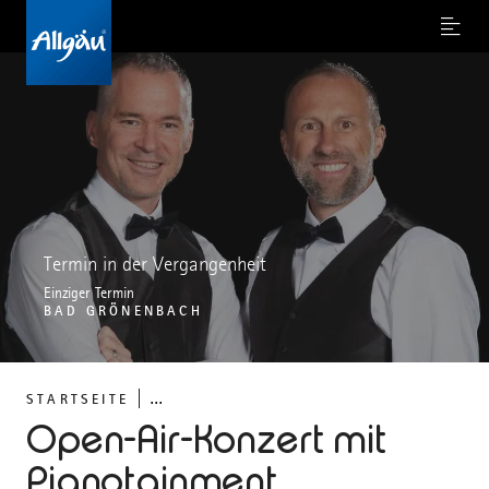
Menu
Termin in der Vergangenheit
Einziger Termin
BAD GRÖNENBACH
...
STARTSEITE
Open-Air-Konzert mit
Pianotainment