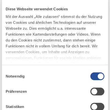
Diese Webseite verwendet Cookies
Mit der Auswahl „Alle zulassen“ stimmst du der Nutzung
von Cookies und ähnlichen Technologien auf unserer
DAZU PASSEND
Ähnliche
Webseite zu. Dies ermöglicht u.a. interessante
Funktionen wie Kartendarstellungen oder Videos. Wenn
Veranstaltungen
du den Cookies nicht zustimmst, dann stehen einige
Funktionen nicht in vollem Umfang für dich bereit. Wir
verwenden Cookies, um Inhalte und Anzeigen zu
personalisieren, Funktionen für soziale Medien anbieten
zu können und die Zugriffe auf unsere Website zu
analysieren. Außerdem geben wir Informationen zu
Einwilligungsauswahl
deiner Verwendung unserer Website an unsere Partner
Notwendig
für soziale Medien, Werbung und Analysen weiter.
mehr
dazu
Unsere Partner führen diese Informationen
AUSSTELLUNG
Präferenzen
möglicherweise mit weiteren Daten zusammen, die du
131 WEITERE TERMINE
ihnen bereitgestellt hast oder die sie im Rahmen Ihrer
Himmel, Holz und Heilige
1
Nutzung der Dienste gesammelt haben.
06.08.2026
Statistiken
STADTMUSEUM KAUFBEUREN — KAUFBEUREN