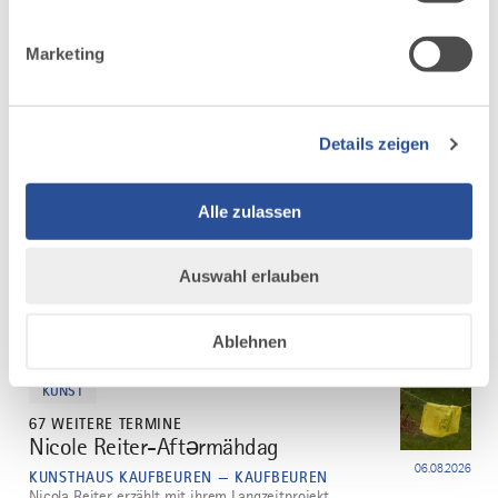
Die Weilheimer Schule und der Beginn der bayerischen
Barockskulptur
Marketing
mehr
dazu
KUNST
Details zeigen
67 WEITERE TERMINE
Julia Lübbecke: Zärtlichkeit, Zins &
2
Zusammenbruch
06.08.2026
Alle zulassen
KUNSTHAUS KAUFBEUREN — KAUFBEUREN
Das Kunsthaus Kaufbeuren zeigt die erste
institutionelle Einzelausstellung der Künstlerin Julia
Auswahl erlauben
Lübbecke im süddeutschen Raum.
Ablehnen
mehr
dazu
KUNST
67 WEITERE TERMINE
Nicole Reiter-Aftərmähdag
3
06.08.2026
KUNSTHAUS KAUFBEUREN — KAUFBEUREN
Nicola Reiter erzählt mit ihrem Langzeitprojekt