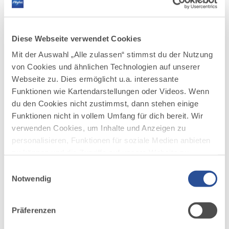
Diese Webseite verwendet Cookies
Mit der Auswahl „Alle zulassen“ stimmst du der Nutzung
von Cookies und ähnlichen Technologien auf unserer
Webseite zu. Dies ermöglicht u.a. interessante
Funktionen wie Kartendarstellungen oder Videos. Wenn
du den Cookies nicht zustimmst, dann stehen einige
Funktionen nicht in vollem Umfang für dich bereit. Wir
verwenden Cookies, um Inhalte und Anzeigen zu
personalisieren, Funktionen für soziale Medien anbieten
zu können und die Zugriffe auf unsere Website zu
analysieren. Außerdem geben wir Informationen zu
Einwilligungsauswahl
DAZU PASSEND
deiner Verwendung unserer Website an unsere Partner
Ähnliche
Notwendig
für soziale Medien, Werbung und Analysen weiter.
Veranstaltungen
Unsere Partner führen diese Informationen
Präferenzen
möglicherweise mit weiteren Daten zusammen, die du
ihnen bereitgestellt hast oder die sie im Rahmen Ihrer