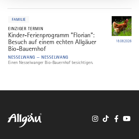
mehr
dazu
FAMILIE
EINZIGER TERMIN
©
Kinder-Ferienprogramm "Florian":
3
Besuch auf einem echten Allgäuer
18.08.2026
Bio-Bauernhof
NESSELWANG — NESSELWANG
Einen Nesselwanger Bio-Bauernhof besichtigen.
Instagram
TikTok
Faceboo
You