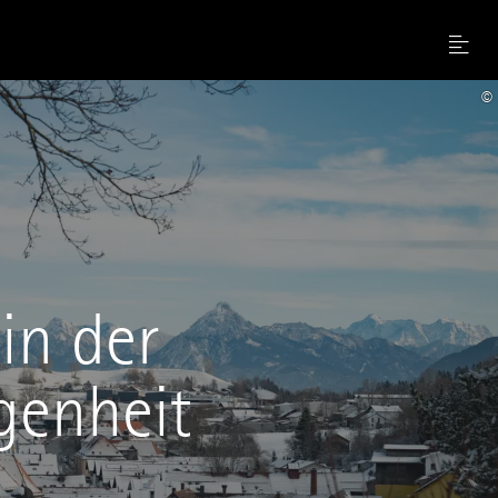
Menu
©
in der
genheit