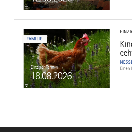
©
mehr
dazu
EINZ
FAMILIE
Kin
3
ech
NESS
Einziger Termin
Einen 
18.08.2026
©