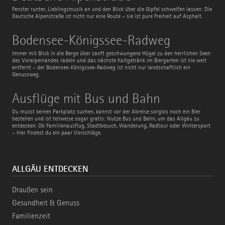
Fenster runter, Lieblingsmusik an und den Blick über die Gipfel schweifen lassen: Die
Deutsche Alpenstraße ist nicht nur eine Route – sie ist pure Freiheit auf Asphalt.
Bodensee-
Bodensee-Königssee-Radweg
Königssee-
Radweg
Immer mit Blick in die Berge über sanft geschwungene Hügel zu den herrlichen Seen
des Voralpenlandes radeln und das nächste Kaltgetränk im Biergarten ist nie weit
entfernt – der Bodensee-Königssee-Radweg ist nicht nur landschaftlich ein
Genussweg.
Ausflüge
Ausflüge mit Bus und Bahn
mit
Bus
Du musst keinen Parkplatz suchen, kannst vor der Abreise sorglos noch ein Bier
und
bestellen und ist teilweise sogar gratis: Nutze Bus und Bahn, um das Allgäu zu
Bahn
entdecken. Ob Familienausflug, Stadtbesuch, Wanderung, Radtour oder Wintersport
– hier findest du ein paar Vorschläge.
ALLGÄU ENTDECKEN
Draußen sein
Gesundheit & Genuss
Familienzeit