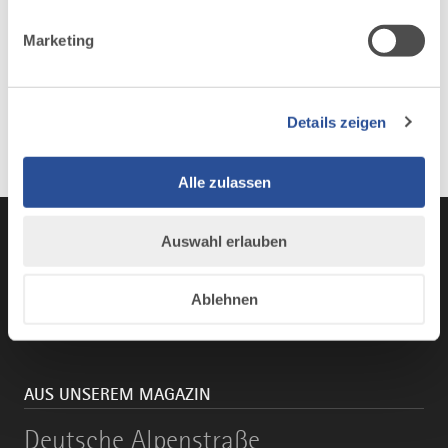
Marketing
Details zeigen
Alle zulassen
Auswahl erlauben
Instagram
TikTok
Faceboo
You
Ablehnen
AUS UNSEREM MAGAZIN
Deutsche
Deutsche Alpenstraße
Alpenstraße