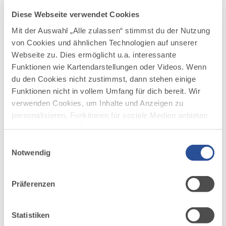
Weidenkörbe verbunden mit modernen Ideen,
sowie künstlerisch Geflochtenes.
Diese Webseite verwendet Cookies
Mit dabei sind Kunsthandwerker und Künstler
Mit der Auswahl „Alle zulassen“ stimmst du der Nutzung
aus der Region.
von Cookies und ähnlichen Technologien auf unserer
Webseite zu. Dies ermöglicht u.a. interessante
Samstag 29. Juni 2024 & Sonntag 30. Juni
Funktionen wie Kartendarstellungen oder Videos. Wenn
2024 um 10.00 Uhr
du den Cookies nicht zustimmst, dann stehen einige
Funktionen nicht in vollem Umfang für dich bereit. Wir
verwenden Cookies, um Inhalte und Anzeigen zu
personalisieren, Funktionen für soziale Medien anbieten
zu können und die Zugriffe auf unsere Website zu
analysieren. Außerdem geben wir Informationen zu
Einwilligungsauswahl
deiner Verwendung unserer Website an unsere Partner
Notwendig
AUF DER ALLGÄU KARTE
für soziale Medien, Werbung und Analysen weiter.
Unsere Partner führen diese Informationen
Präferenzen
möglicherweise mit weiteren Daten zusammen, die du
ihnen bereitgestellt hast oder die sie im Rahmen Ihrer
Nutzung der Dienste gesammelt haben.
Statistiken