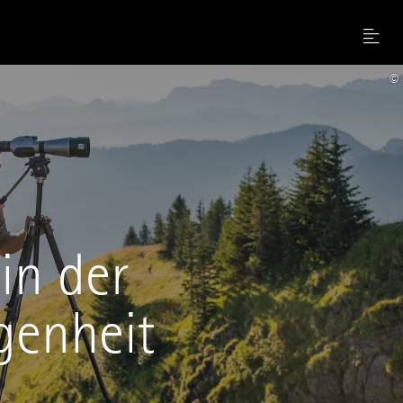
Menu
©
in der
genheit