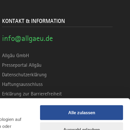
KONTAKT & INFORMATION
info@allgaeu.de
Allgäu GmbH
Presseportal Allgäu
Datenschutzerklärung
Haftungsausschluss
Erklärung zur Barrierefreiheit
Unsere Haltung zu Künstlicher Intelligenz
Impressum
Alle zulassen
ologien auf
n oder
Auswahl erlauben