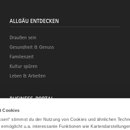
ALLGÄU ENTDECKEN
Draußen sein
Gesundheit & Genuss
Familienzeit
Kultur spüren
Leben & Arbeiten
BUSINESS-PORTAL
t Cookies
Marke Allgäu
assen“ stimmst du der Nutzung von Cookies und ähnlichen Techn
Wirtschaftsstandort
 ermöglicht u.a. interessante Funktionen wie Kartendarstellunge