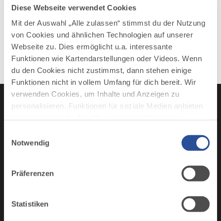
Feststadel Missen, Am Freibad 5e, 87547 Missen-
Diese Webseite verwendet Cookies
Wilhams
Mit der Auswahl „Alle zulassen“ stimmst du der Nutzung
von Cookies und ähnlichen Technologien auf unserer
Webseite zu. Dies ermöglicht u.a. interessante
Funktionen wie Kartendarstellungen oder Videos. Wenn
du den Cookies nicht zustimmst, dann stehen einige
Funktionen nicht in vollem Umfang für dich bereit. Wir
verwenden Cookies, um Inhalte und Anzeigen zu
personalisieren, Funktionen für soziale Medien anbieten
zu können und die Zugriffe auf unsere Website zu
Instagram
TikTok
Faceboo
You
analysieren. Außerdem geben wir Informationen zu
Einwilligungsauswahl
deiner Verwendung unserer Website an unsere Partner
Notwendig
für soziale Medien, Werbung und Analysen weiter.
Unsere Partner führen diese Informationen
Präferenzen
möglicherweise mit weiteren Daten zusammen, die du
AUS UNSEREM MAGAZIN
ihnen bereitgestellt hast oder die sie im Rahmen Ihrer
Deutsche
Deutsche Alpenstraße
Nutzung der Dienste gesammelt haben.
Statistiken
Alpenstraße
Fenster runter, Lieblingsmusik an und den Blick über die Gipfel schweifen lassen: Die