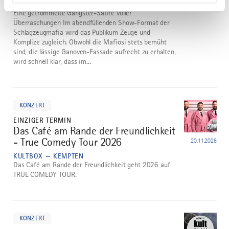
KULTBOX — KEMPTEN
Eine getrommelte Gangster-Satire voller
Überraschungen Im abendfüllenden Show-Format der
Schlagzeugmafia wird das Publikum Zeuge und
Komplize zugleich. Obwohl die Mafiosi stets bemüht
sind, die lässige Ganoven-Fassade aufrecht zu erhalten,
wird schnell klar, dass im...
mehr
dazu
KONZERT
EINZIGER TERMIN
Das Café am Rande der Freundlichkeit
3
- True Comedy Tour 2026
20.11.2026
KULTBOX — KEMPTEN
Das Café am Rande der Freundlichkeit geht 2026 auf
TRUE COMEDY TOUR.
mehr
dazu
KONZERT