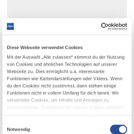
Diese Webseite verwendet Cookies
Mit der Auswahl „Alle zulassen“ stimmst du der Nutzung
von Cookies und ähnlichen Technologien auf unserer
Webseite zu. Dies ermöglicht u.a. interessante
Funktionen wie Kartendarstellungen oder Videos. Wenn
du den Cookies nicht zustimmst, dann stehen einige
Funktionen nicht in vollem Umfang für dich bereit. Wir
DAZU PASSEND
Ähnliche
verwenden Cookies, um Inhalte und Anzeigen zu
personalisieren, Funktionen für soziale Medien anbieten
Veranstaltungen
zu können und die Zugriffe auf unsere Website zu
analysieren. Außerdem geben wir Informationen zu
Einwilligungsauswahl
deiner Verwendung unserer Website an unsere Partner
Notwendig