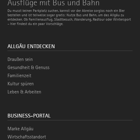
Ausflüge mit Bus und Bahn
mit
Bus
Du musst keinen Parkplatz suchen, kannst vor der Abreise sorglos noch ein Bier
und
bestellen und ist teilweise sogar gratis: Nutze Bus und Bahn, um das Allgäu zu
Bahn
entdecken. Ob Familienausflug, Stadtbesuch, Wanderung, Radtour oder Wintersport
– hier findest du ein paar Vorschläge.
ALLGÄU ENTDECKEN
Draußen sein
Gesundheit & Genuss
Familienzeit
Kultur spüren
Leben & Arbeiten
BUSINESS-PORTAL
Marke Allgäu
Wirtschaftsstandort