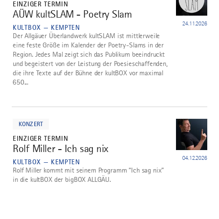
EINZIGER TERMIN
AÜW kultSLAM - Poetry Slam
4
24.11.2026
KULTBOX — KEMPTEN
Der Allgäuer Überlandwerk kultSLAM ist mittlerweile
eine feste Größe im Kalender der Poetry-Slams in der
Region. Jedes Mal zeigt sich das Publikum beeindruckt
und begeistert von der Leistung der Poesieschaffenden,
die ihre Texte auf der Bühne der kultBOX vor maximal
650...
mehr
dazu
KONZERT
EINZIGER TERMIN
Rolf Miller - Ich sag nix
5
04.12.2026
KULTBOX — KEMPTEN
Rolf Miller kommt mit seinem Programm “Ich sag nix”
in die kultBOX der bigBOX ALLGÄU.