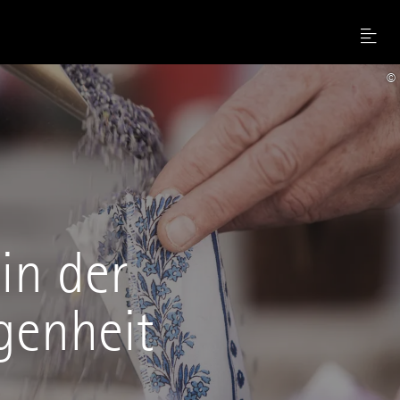
Menu
©
in der
genheit