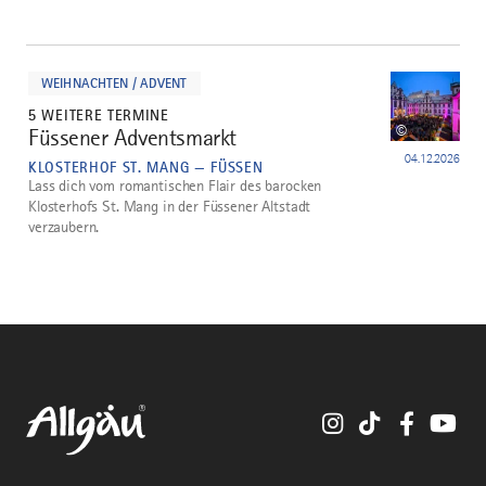
mehr
dazu
WEIHNACHTEN / ADVENT
5 WEITERE TERMINE
©
Füssener Adventsmarkt
4
04.12.2026
KLOSTERHOF ST. MANG — FÜSSEN
Lass dich vom romantischen Flair des barocken
Klosterhofs St. Mang in der Füssener Altstadt
verzaubern.
Instagram
TikTok
Faceboo
You