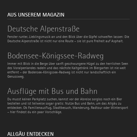
AUS UNSEREM MAGAZIN
Deutsche
Deutsche Alpenstraße
Alpenstraße
Fenster runter, Lieblingsmusik an und den Blick über die Gipfel schweifen lassen: Die
Deutsche Alpenstraße ist nicht nur eine Route – sie ist pure Freiheit auf Asphalt.
Bodensee-
Bodensee-Königssee-Radweg
Königssee-
Radweg
Immer mit Blick in die Berge über sanft geschwungene Hügel zu den herrlichen Seen
des Voralpenlandes radeln und das nächste Kaltgetränk im Biergarten ist nie weit
entfernt – der Bodensee-Königssee-Radweg ist nicht nur landschaftlich ein
Genussweg.
Ausflüge
Ausflüge mit Bus und Bahn
mit
Bus
Du musst keinen Parkplatz suchen, kannst vor der Abreise sorglos noch ein Bier
und
bestellen und ist teilweise sogar gratis: Nutze Bus und Bahn, um das Allgäu zu
Bahn
entdecken. Ob Familienausflug, Stadtbesuch, Wanderung, Radtour oder Wintersport
– hier findest du ein paar Vorschläge.
ALLGÄU ENTDECKEN