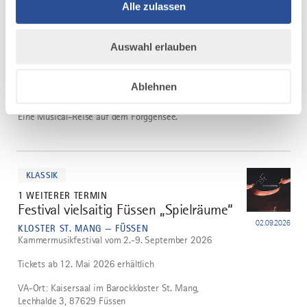
Alle zulassen
mehr
dazu
Auswahl erlauben
MUSIKTHEATER
10 WEITERE TERMINE
©
Musicalschiff auf dem Forggensee
2
Ablehnen
07.08.2026
FORGGENSEE-SCHIFFFAHRT — FÜSSEN
Eine Musical-Reise auf dem Forggensee.
mehr
dazu
KLASSIK
1 WEITERER TERMIN
Festival vielsaitig Füssen „Spielräume“
3
02.09.2026
KLOSTER ST. MANG — FÜSSEN
Kammermusikfestival vom 2.-9. September 2026
Tickets ab 12. Mai 2026 erhältlich
VA-Ort: Kaisersaal im Barockkloster St. Mang,
Lechhalde 3, 87629 Füssen