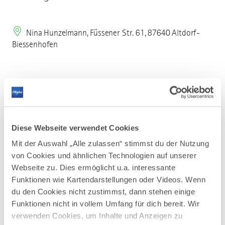
Nina Hunzelmann, Füssener Str. 61, 87640 Altdorf-
Biessenhofen
Mehr erfahren
Am 03. Juli, von 10-18 Uhr, gibt es wieder die
Diese Webseite verwendet Cookies
Kreationen von ca. 30 Künstlern, in idyllischer
Mit der Auswahl „Alle zulassen“ stimmst du der Nutzung
Atmosphäre zu bestaunen: Betonkunst,
von Cookies und ähnlichen Technologien auf unserer
Stempel, Papeterie, Kreationen aus Wolle,
Webseite zu. Dies ermöglicht u.a. interessante
Stoff, Holz, Weide und Keramik, Upcycling,
Makramee, Naturseifen, Schmuck,
Funktionen wie Kartendarstellungen oder Videos. Wenn
Bienenwachstücher und vieles mehr wird hier
du den Cookies nicht zustimmst, dann stehen einige
geboten. Live Musik, Kinderschminken sowie
Funktionen nicht in vollem Umfang für dich bereit. Wir
einige Stände, die zum Mitmachen und
verwenden Cookies, um Inhalte und Anzeigen zu