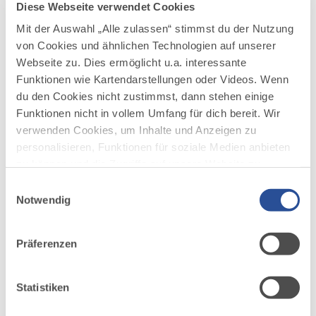
Diese Webseite verwendet Cookies
Mit der Auswahl „Alle zulassen“ stimmst du der Nutzung
von Cookies und ähnlichen Technologien auf unserer
Webseite zu. Dies ermöglicht u.a. interessante
Funktionen wie Kartendarstellungen oder Videos. Wenn
du den Cookies nicht zustimmst, dann stehen einige
Funktionen nicht in vollem Umfang für dich bereit. Wir
DAZU PASSEND
Ähnliche
verwenden Cookies, um Inhalte und Anzeigen zu
personalisieren, Funktionen für soziale Medien anbieten
Veranstaltungen
zu können und die Zugriffe auf unsere Website zu
analysieren. Außerdem geben wir Informationen zu
Einwilligungsauswahl
deiner Verwendung unserer Website an unsere Partner
Notwendig
für soziale Medien, Werbung und Analysen weiter.
Unsere Partner führen diese Informationen
Präferenzen
möglicherweise mit weiteren Daten zusammen, die du
ihnen bereitgestellt hast oder die sie im Rahmen Ihrer
Nutzung der Dienste gesammelt haben.
mehr
Statistiken
dazu
SPORT / FREIZEIT