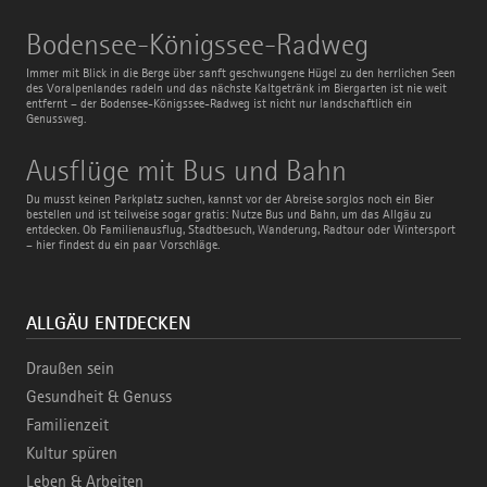
Bodensee-
Bodensee-Königssee-Radweg
Königssee-
Radweg
Immer mit Blick in die Berge über sanft geschwungene Hügel zu den herrlichen Seen
des Voralpenlandes radeln und das nächste Kaltgetränk im Biergarten ist nie weit
entfernt – der Bodensee-Königssee-Radweg ist nicht nur landschaftlich ein
Genussweg.
Ausflüge
Ausflüge mit Bus und Bahn
mit
Bus
Du musst keinen Parkplatz suchen, kannst vor der Abreise sorglos noch ein Bier
und
bestellen und ist teilweise sogar gratis: Nutze Bus und Bahn, um das Allgäu zu
Bahn
entdecken. Ob Familienausflug, Stadtbesuch, Wanderung, Radtour oder Wintersport
– hier findest du ein paar Vorschläge.
ALLGÄU ENTDECKEN
Draußen sein
Gesundheit & Genuss
Familienzeit
Kultur spüren
Leben & Arbeiten