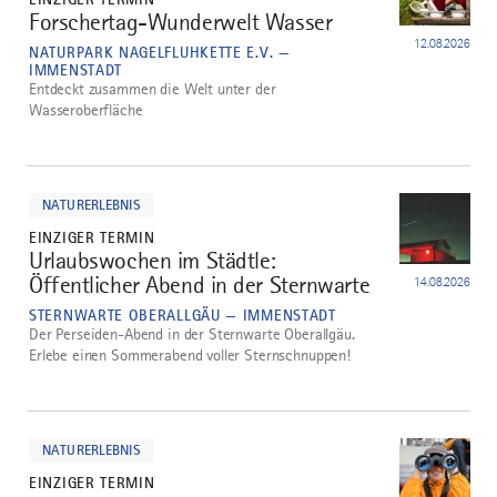
Forschertag-Wunderwelt Wasser
3
12.08.2026
NATURPARK NAGELFLUHKETTE E.V. —
IMMENSTADT
Entdeckt zusammen die Welt unter der
Wasseroberfläche
mehr
dazu
NATURERLEBNIS
EINZIGER TERMIN
Urlaubswochen im Städtle:
Öffentlicher Abend in der Sternwarte
14.08.2026
STERNWARTE OBERALLGÄU — IMMENSTADT
Der Perseiden-Abend in der Sternwarte Oberallgäu.
Erlebe einen Sommerabend voller Sternschnuppen!
mehr
dazu
NATURERLEBNIS
EINZIGER TERMIN