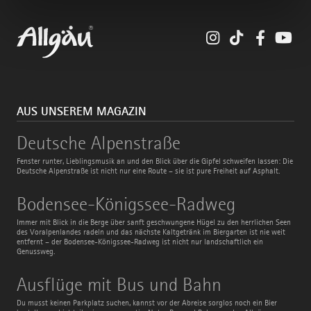
Instagram
TikTok
Faceboo
You
AUS UNSEREM MAGAZIN
Deutsche
Deutsche Alpenstraße
Alpenstraße
Fenster runter, Lieblingsmusik an und den Blick über die Gipfel schweifen lassen: Die
Deutsche Alpenstraße ist nicht nur eine Route – sie ist pure Freiheit auf Asphalt.
Bodensee-
Bodensee-Königssee-Radweg
Königssee-
Radweg
Immer mit Blick in die Berge über sanft geschwungene Hügel zu den herrlichen Seen
des Voralpenlandes radeln und das nächste Kaltgetränk im Biergarten ist nie weit
entfernt – der Bodensee-Königssee-Radweg ist nicht nur landschaftlich ein
Genussweg.
Ausflüge
Ausflüge mit Bus und Bahn
mit
Bus
Du musst keinen Parkplatz suchen, kannst vor der Abreise sorglos noch ein Bier