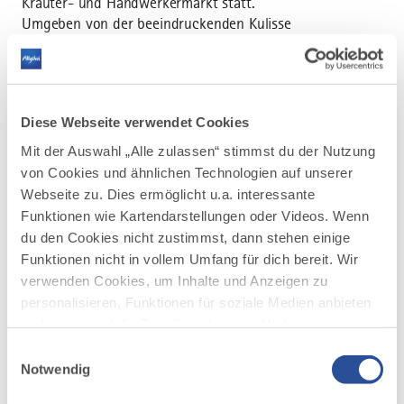
Kräuter- und Handwerkermarkt statt.
Umgeben von der beeindruckenden Kulisse
der Alpen erwartet dich ein erlebnisreicher
Tag voller Düfte, Farben und Inspiration. Von
10 bis 17 Uhr laden zahlreiche liebevoll
gestaltete Stände zum Entdecken ein: Frische
Diese Webseite verwendet Cookies
Kräuter, handgefertigte Naturprodukte und
kulinarische Köstlichkeiten aus der Region
Mit der Auswahl „Alle zulassen“ stimmst du der Nutzung
sorgen für echte Genussmomente.
von Cookies und ähnlichen Technologien auf unserer
Spannende Workshops und informative
Webseite zu. Dies ermöglicht u.a. interessante
Vorträge bieten Einblicke in die Welt der Heil-
Funktionen wie Kartendarstellungen oder Videos. Wenn
und Küchenkräuter – von altem Wissen bis zu
du den Cookies nicht zustimmst, dann stehen einige
modernen Anwendungen. Auch für die
Funktionen nicht in vollem Umfang für dich bereit. Wir
kleinen Besucher ist gesorgt: Mit kreativen
verwenden Cookies, um Inhalte und Anzeigen zu
Mitmachaktionen und lustigen Spielen wird
personalisieren, Funktionen für soziale Medien anbieten
der Tag garantiert nicht langweilig. Ein Fest
zu können und die Zugriffe auf unsere Website zu
für alle Sinne – natürlich in Jungholz!
analysieren. Außerdem geben wir Informationen zu
Einwilligungsauswahl
deiner Verwendung unserer Website an unsere Partner
Notwendig
für soziale Medien, Werbung und Analysen weiter.