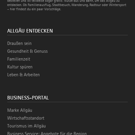
und
bestellen und ist teilweise sogar gratis: Nutze Bus und Bahn, um das Allgäu zu
Bahn
entdecken. Ob Familienausflug, Stadtbesuch, Wanderung, Radtour oder Wintersport
– hier findest du ein paar Vorschläge.
ALLGÄU ENTDECKEN
Draußen sein
Gesundheit & Genuss
Familienzeit
Kultur spüren
Leben & Arbeiten
BUSINESS-PORTAL
Marke Allgäu
Wirtschaftsstandort
Tourismus im Allgäu
Business Service: Angebote für die Region