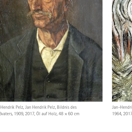
©
Hendrik Pelz, Jan Hendrik Pelz, Bildnis des
Jan-Hendrik
vaters, 1909, 2017, Öl auf Holz, 48 × 60 cm
1964, 2017