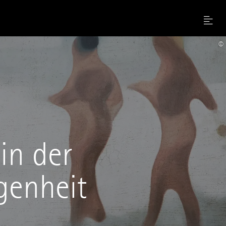
Menu
©
in der
genheit