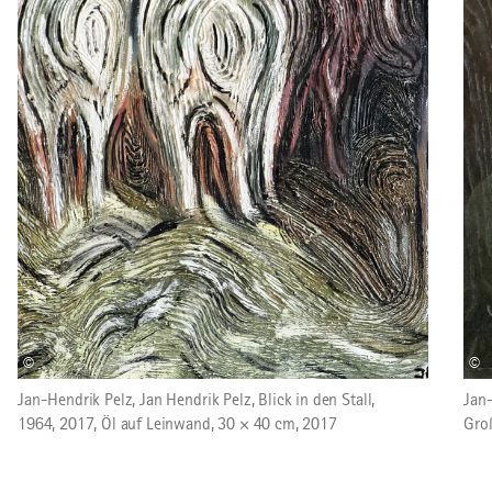
©
©
Jan-Hendrik Pelz, Jan Hendrik Pelz, Blick in den Stall,
Jan-
1964, 2017, Öl auf Leinwand, 30 × 40 cm, 2017
Groß