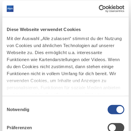
DAZU PASSEND
Ähnliche
Diese Webseite verwendet Cookies
Veranstaltungen
Mit der Auswahl „Alle zulassen“ stimmst du der Nutzung
von Cookies und ähnlichen Technologien auf unserer
Webseite zu. Dies ermöglicht u.a. interessante
Funktionen wie Kartendarstellungen oder Videos. Wenn
du den Cookies nicht zustimmst, dann stehen einige
Funktionen nicht in vollem Umfang für dich bereit. Wir
verwenden Cookies, um Inhalte und Anzeigen zu
mehr
personalisieren, Funktionen für soziale Medien anbieten
dazu
zu können und die Zugriffe auf unsere Website zu
MARKT
analysieren. Außerdem geben wir Informationen zu
Einwilligungsauswahl
177 WEITERE TERMINE
©
deiner Verwendung unserer Website an unsere Partner
Isnyer Wochenmarkt
Notwendig
1
für soziale Medien, Werbung und Analysen weiter.
06.08.2026
ISNYER WOCHENMARKT — ISNY IM ALLGÄU
Unsere Partner führen diese Informationen
Jeden Donnerstag ist Markttag in Isny: Von 7 bis 13
Präferenzen
Uhr findet man auf dem Isnyer Wochenmarkt alles,
möglicherweise mit weiteren Daten zusammen, die du