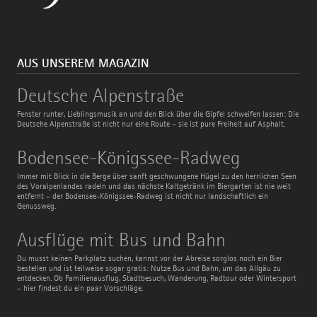
AUS UNSEREM MAGAZIN
Deutsche
Deutsche Alpenstraße
Alpenstraße
Fenster runter, Lieblingsmusik an und den Blick über die Gipfel schweifen lassen: Die
Deutsche Alpenstraße ist nicht nur eine Route – sie ist pure Freiheit auf Asphalt.
Bodensee-
Bodensee-Königssee-Radweg
Königssee-
Radweg
Immer mit Blick in die Berge über sanft geschwungene Hügel zu den herrlichen Seen
des Voralpenlandes radeln und das nächste Kaltgetränk im Biergarten ist nie weit
entfernt – der Bodensee-Königssee-Radweg ist nicht nur landschaftlich ein
Genussweg.
Ausflüge
Ausflüge mit Bus und Bahn
mit
Bus
Du musst keinen Parkplatz suchen, kannst vor der Abreise sorglos noch ein Bier
und
bestellen und ist teilweise sogar gratis: Nutze Bus und Bahn, um das Allgäu zu
Bahn
entdecken. Ob Familienausflug, Stadtbesuch, Wanderung, Radtour oder Wintersport
– hier findest du ein paar Vorschläge.