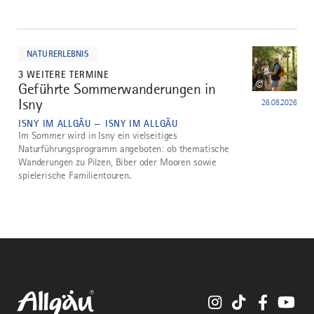
mehr
dazu
NATURERLEBNIS
3 WEITERE TERMINE
©
Geführte Sommerwanderungen in
5
Isny
26.08.2026
ISNY IM ALLGÄU — ISNY IM ALLGÄU
Im Sommer wird in Isny ein vielseitiges
Naturführungsprogramm angeboten: ob thematische
Wanderungen zu Pilzen, Biber oder Mooren sowie
spielerische Familientouren.
Instagram
TikTok
Faceboo
You