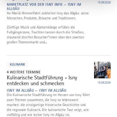
15.08.2026
MARKTPLATZ VOR DER ISNY INFO — ISNY IM
ALLGÄU
An Mariä Himmelfahrt zelebriert Isny das Allgäu: seine
Menschen, Produkte, Bräuche und Traditionen.
Zünftige Musik und Alphornklänge erfüllen die
Fußgängerzone, Trachten tanzen durch die Straßen,
staunend streifen Besucher*innen über den zweiten
großen Themenmarkt und...
mehr
dazu
KULINARIK
4 WEITERE TERMINE
Kulinarische Stadtführung - Isny
4
entdecken und schmecken
15.08.2026
ISNY IM ALLGÄU — ISNY IM ALLGÄU
Die Kulinarische Stadtführung im Herzen von Isny führt
zwei Themen zusammen, die Isny so lebenswert
machen: die einzigartige historische Geschichte und
die regionale Kulinarik. Die kulinarische Tour zeigt, wie
vielfältig und wie lecker Isny im Allgäu ist.