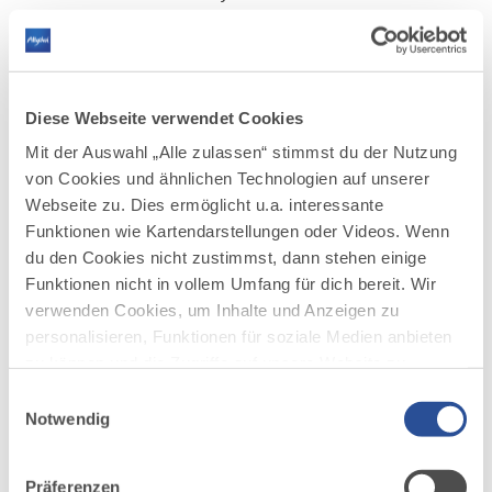
von J.S.Bach Komponisten aus dem
Gitarrenrepertoire gegenüber gestellt. Es
ereignen sich höchst reizvolle musikalische
Kunsterlebnisse, die sich aus der
konzentrierten Pracht der Kirchen und dem
Diese Webseite verwendet Cookies
hoch sensiblen Spiel des Künstlers ergeben.
Mit der Auswahl „Alle zulassen“ stimmst du der Nutzung
Einheimische und Gäste besuchen die
von Cookies und ähnlichen Technologien auf unserer
Konzerte teilweise schon seit Jahren
Webseite zu. Dies ermöglicht u.a. interessante
begeistert und sorgen für hohen Zuspruch.
Funktionen wie Kartendarstellungen oder Videos. Wenn
Mit kurzen Moderationen nimmt er das
du den Cookies nicht zustimmst, dann stehen einige
Publikum kenntnisreich und einfühlsam mit
Funktionen nicht in vollem Umfang für dich bereit. Wir
hinein in die Welt der Gitarrenmusik.
verwenden Cookies, um Inhalte und Anzeigen zu
Die Kritik lobte die........
.berührende
personalisieren, Funktionen für soziale Medien anbieten
Innigkeit
.......sienes Spiels.
zu können und die Zugriffe auf unsere Website zu
analysieren. Außerdem geben wir Informationen zu
Einwilligungsauswahl
deiner Verwendung unserer Website an unsere Partner
Notwendig
für soziale Medien, Werbung und Analysen weiter.
Unsere Partner führen diese Informationen
Präferenzen