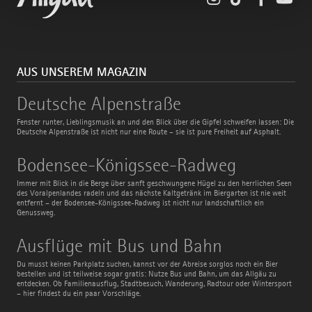
AUS UNSEREM MAGAZIN
Deutsche
Deutsche Alpenstraße
Alpenstraße
Fenster runter, Lieblingsmusik an und den Blick über die Gipfel schweifen lassen: Die
Deutsche Alpenstraße ist nicht nur eine Route – sie ist pure Freiheit auf Asphalt.
Bodensee-
Bodensee-Königssee-Radweg
Königssee-
Radweg
Immer mit Blick in die Berge über sanft geschwungene Hügel zu den herrlichen Seen
des Voralpenlandes radeln und das nächste Kaltgetränk im Biergarten ist nie weit
entfernt – der Bodensee-Königssee-Radweg ist nicht nur landschaftlich ein
Genussweg.
Ausflüge
Ausflüge mit Bus und Bahn
mit
Bus
Du musst keinen Parkplatz suchen, kannst vor der Abreise sorglos noch ein Bier
und
bestellen und ist teilweise sogar gratis: Nutze Bus und Bahn, um das Allgäu zu
Bahn
entdecken. Ob Familienausflug, Stadtbesuch, Wanderung, Radtour oder Wintersport
– hier findest du ein paar Vorschläge.