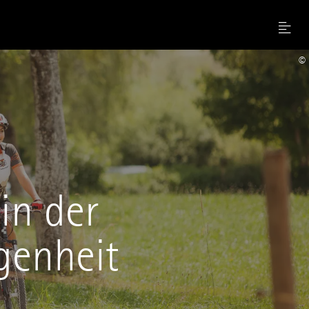
Menu
©
in der
genheit