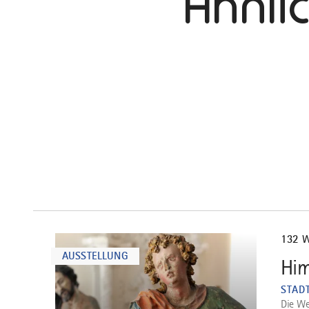
Ähnli
mehr
dazu
132 
AUSSTELLUNG
Him
1
STAD
Die We