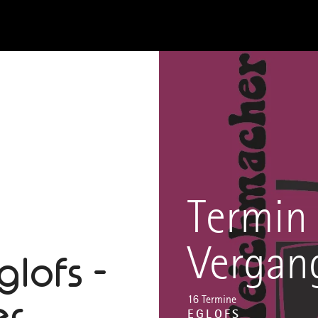
Termin 
Vergan
glofs -
er
16 Termine
EGLOFS