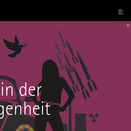
Menu
©
in der
genheit