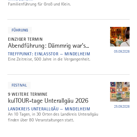
Familienführung für Groß und Klein.
mehr
dazu
FÜHRUNG
EINZIGER TERMIN
Abendführung: Dämmrig war's...
4
05.09.2026
TREFFPUNKT: EINLASSTOR — MINDELHEIM
Eine Zeitreise, 500 Jahre in die Vergangenheit.
mehr
dazu
FESTIVAL
9 WEITERE TERMINE
kulTOUR-tage Unterallgäu 2026
5
25.09.2026
LANDKREIS UNTERALLGÄU — MINDELHEIM
An 10 Tagen, in 30 Orten des Landkreis Unterallgäu
finden über 80 Veranstaltungen statt.