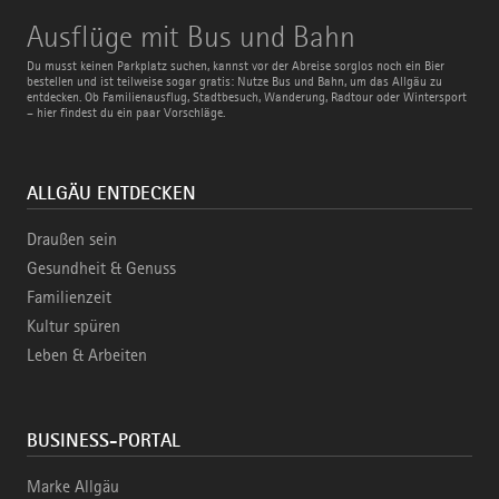
Ausflüge
Ausflüge mit Bus und Bahn
mit
Bus
Du musst keinen Parkplatz suchen, kannst vor der Abreise sorglos noch ein Bier
und
bestellen und ist teilweise sogar gratis: Nutze Bus und Bahn, um das Allgäu zu
Bahn
entdecken. Ob Familienausflug, Stadtbesuch, Wanderung, Radtour oder Wintersport
– hier findest du ein paar Vorschläge.
ALLGÄU ENTDECKEN
Draußen sein
Gesundheit & Genuss
Familienzeit
Kultur spüren
Leben & Arbeiten
BUSINESS-PORTAL
Marke Allgäu