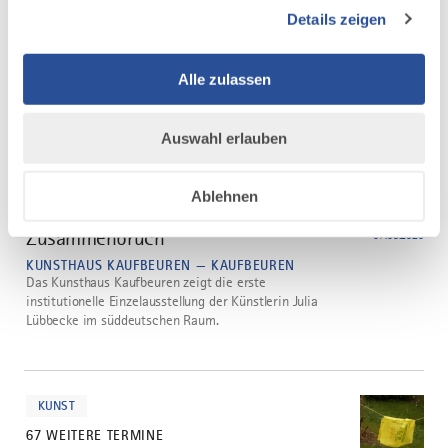
Himmel, Holz und Heilige
2
Details zeigen
07.08.2026
STADTMUSEUM KAUFBEUREN — KAUFBEUREN
Die Weilheimer Schule und der Beginn der bayerischen
Alle zulassen
Barockskulptur
mehr
Auswahl erlauben
dazu
KUNST
67 WEITERE TERMINE
Ablehnen
Julia Lübbecke: Zärtlichkeit, Zins &
3
Zusammenbruch
07.08.2026
KUNSTHAUS KAUFBEUREN — KAUFBEUREN
Das Kunsthaus Kaufbeuren zeigt die erste
institutionelle Einzelausstellung der Künstlerin Julia
Lübbecke im süddeutschen Raum.
mehr
dazu
KUNST
67 WEITERE TERMINE