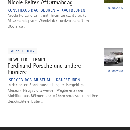
Nicole Reiter-Aftərmähdag
4
07.08.2026
KUNSTHAUS KAUFBEUREN — KAUFBEUREN
Nicola Reiter erzählt mit ihrem Langzeitprojekt
Aftərmähdag vom Wandel der Landwirtschaft im
Oberallgäu
mehr
dazu
AUSSTELLUNG
38 WEITERE TERMINE
Ferdinand Porsche und andere
5
Pioniere
07.08.2026
ISERGEBIRGS-MUSEUM — KAUFBEUREN
In der neuen Sonderausstellung im Isergebirgs-
Museum Neugablonz werden Wegbereiter der
Mobilität aus Böhmen und Mähren vorgestellt und Ihre
Geschichte erläutert.