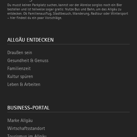
Bus
Du musst keinen Parkplatz suchen, kannst vor der Abreise sorglos noch ein Bier
und
bestellen und ist teilweise sogar gratis: Nutze Bus und Bahn, um das Allgäu zu
Bahn
entdecken. Ob Familienausflug, Stadtbesuch, Wanderung, Radtour oder Wintersport
– hier findest du ein paar Vorschläge.
ALLGÄU ENTDECKEN
Draußen sein
Gesundheit & Genuss
Familienzeit
Kultur spüren
Leben & Arbeiten
BUSINESS-PORTAL
Marke Allgäu
Wirtschaftsstandort
Tourismus im Allgäu