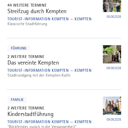
44 WEITERE TERMINE
Streifzug durch Kempten
2
08.08.2026
TOURIST-INFORMATION KEMPTEN — KEMPTEN
Klassische Stadtführung
mehr
dazu
FÜHRUNG
2 WEITERE TERMINE
Das vereinte Kempten
3
08.08.2026
TOURIST-INFORMATION KEMPTEN — KEMPTEN
Stadtrundgang mit der Kempten-Kathi
mehr
dazu
FAMILIE
2 WEITERE TERMINE
Kinderstadtführung
4
09.08.2026
TOURIST-INFORMATION KEMPTEN — KEMPTEN
"Blickfenster zurück in die Vergangenheit"