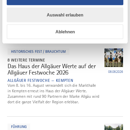
Auswahl erlauben
Ablehnen
mehr
dazu
HISTORISCHES FEST / BRAUCHTUM
8 WEITERE TERMINE
©
Das Haus der Allgäuer Werte auf der
1
Allgäuer Festwoche 2026
08.08.2026
ALLGÄUER FESTWOCHE — KEMPTEN
Vom 8. bis 16. August verwandelt sich die Markthalle
in Kempten erneut ins Haus der Allgäuer Werte.
Zusammen mit rund 90 Partnern der Marke Allgäu wird
dort die ganze Vielfalt der Region erlebbar.
mehr
dazu
FÜHRUNG