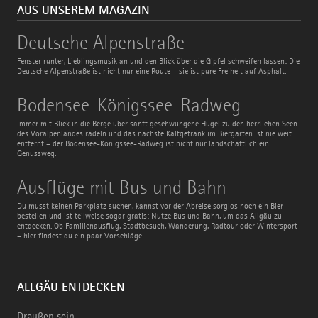
AUS UNSEREM MAGAZIN
Deutsche
Deutsche Alpenstraße
Alpenstraße
Fenster runter, Lieblingsmusik an und den Blick über die Gipfel schweifen lassen: Die
Deutsche Alpenstraße ist nicht nur eine Route – sie ist pure Freiheit auf Asphalt.
Bodensee-
Bodensee-Königssee-Radweg
Königssee-
Radweg
Immer mit Blick in die Berge über sanft geschwungene Hügel zu den herrlichen Seen
des Voralpenlandes radeln und das nächste Kaltgetränk im Biergarten ist nie weit
entfernt – der Bodensee-Königssee-Radweg ist nicht nur landschaftlich ein
Genussweg.
Ausflüge
Ausflüge mit Bus und Bahn
mit
Bus
Du musst keinen Parkplatz suchen, kannst vor der Abreise sorglos noch ein Bier
und
bestellen und ist teilweise sogar gratis: Nutze Bus und Bahn, um das Allgäu zu
Bahn
entdecken. Ob Familienausflug, Stadtbesuch, Wanderung, Radtour oder Wintersport
– hier findest du ein paar Vorschläge.
ALLGÄU ENTDECKEN
Draußen sein