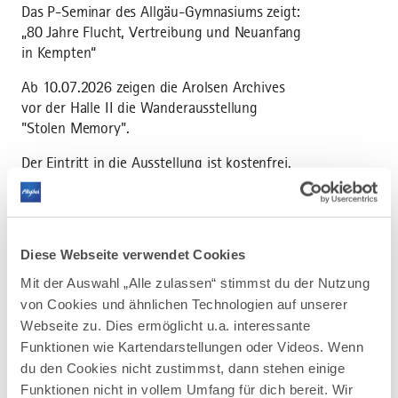
Das P-Seminar des Allgäu-Gymnasiums zeigt:
„80 Jahre Flucht, Vertreibung und Neuanfang
in Kempten“
Ab 10.07.2026 zeigen die Arolsen Archives
vor der Halle II die Wanderausstellung
"Stolen Memory".
Der Eintritt in die Ausstellung ist kostenfrei.
Jeden Samstag gibt es während der
Ausstellungsdauer um 11 Uhr eine
öffentliche, kostenfreie Führung.
Diese Webseite verwendet Cookies
Mit der Auswahl „Alle zulassen“ stimmst du der Nutzung
von Cookies und ähnlichen Technologien auf unserer
Webseite zu. Dies ermöglicht u.a. interessante
Funktionen wie Kartendarstellungen oder Videos. Wenn
du den Cookies nicht zustimmst, dann stehen einige
AUF DER ALLGÄU KARTE
Funktionen nicht in vollem Umfang für dich bereit. Wir