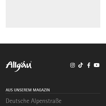
Instagram
TikTok
Faceboo
You
AUS UNSEREM MAGAZIN
Deutsche
Deutsche Alpenstraße
Alpenstraße