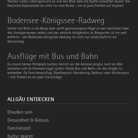
Fenster runter, Lieblingsmusik an und den Blick über die Gipfel schweifen lassen: Die
Deutsche Alpenstraße ist nicht nur eine Route – sie ist pure Freiheit auf Asphalt.
Bodensee-
Bodensee-Königssee-Radweg
Königssee-
Radweg
Immer mit Blick in die Berge über sanft geschwungene Hügel zu den herrlichen Seen
des Voralpenlandes radeln und das nächste Kaltgetränk im Biergarten ist nie weit
entfernt – der Bodensee-Königssee-Radweg ist nicht nur landschaftlich ein
Genussweg.
Ausflüge
Ausflüge mit Bus und Bahn
mit
Bus
Du musst keinen Parkplatz suchen, kannst vor der Abreise sorglos noch ein Bier
und
bestellen und ist teilweise sogar gratis: Nutze Bus und Bahn, um das Allgäu zu
Bahn
entdecken. Ob Familienausflug, Stadtbesuch, Wanderung, Radtour oder Wintersport
– hier findest du ein paar Vorschläge.
ALLGÄU ENTDECKEN
Draußen sein
Gesundheit & Genuss
Familienzeit
Kultur spüren