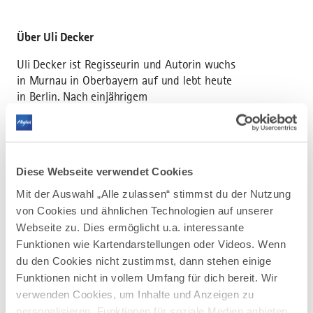
Über Uli Decker
Uli Decker ist Regisseurin und Autorin wuchs
in Murnau in Oberbayern auf und lebt heute
in Berlin. Nach einjährigem
Auslandsaufenthalt im Amazonasgebiet
Brasiliens Studium der Spanischen,
Portugiesischen und Lateinamerikanischen
Literatur, Theater- und Filmwissenschaft am
Diese Webseite verwendet Cookies
King's College London, Humboldt Universität
zu Berlin und Universidad Complutense,
Mit der Auswahl „Alle zulassen“ stimmst du der Nutzung
Madrid. Danach Master in Kreativem
von Cookies und ähnlichen Technologien auf unserer
Dokumentarfilm an der Universidad Pompeu
Webseite zu. Dies ermöglicht u.a. interessante
Fabra, Barcelona.
Funktionen wie Kartendarstellungen oder Videos. Wenn
du den Cookies nicht zustimmst, dann stehen einige
Mit ihrem Film "ANIMA - die Kleider meines
Funktionen nicht in vollem Umfang für dich bereit. Wir
Vaters" gewann sie unter vielen anderen den
verwenden Cookies, um Inhalte und Anzeigen zu
Bayerischen Filmpreis, den Max Ophüls Preis
personalisieren, Funktionen für soziale Medien anbieten