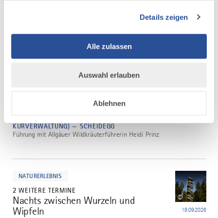
Sternwanderung über den Baumwipfelpfad – ideal, um
die Perseiden in nahezu völliger Dunkelheit zu
Details zeigen
beobachten. Mitglieder der Sternwarte Oberallgäu
erklären Meteorströme,...
Alle zulassen
mehr
dazu
NATURERLEBNIS
Auswahl erlauben
2 WEITERE TERMINE
Wildkräuterführung durch die
2
Scheidegger Wasserfälle
Ablehnen
14.08.2026
SCHEIDEGG-TOURISMUS (EHEM.
KURVERWALTUNG) — SCHEIDEGG
Führung mit Allgäuer Wildkräuterführerin Heidi Prinz
mehr
dazu
NATURERLEBNIS
2 WEITERE TERMINE
©
Nachts zwischen Wurzeln und
Wipfeln
18.09.2026