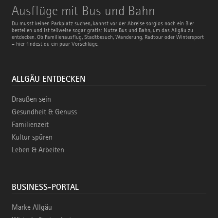
Ausflüge
Ausflüge mit Bus und Bahn
mit
Bus
Du musst keinen Parkplatz suchen, kannst vor der Abreise sorglos noch ein Bier
und
bestellen und ist teilweise sogar gratis: Nutze Bus und Bahn, um das Allgäu zu
Bahn
entdecken. Ob Familienausflug, Stadtbesuch, Wanderung, Radtour oder Wintersport
– hier findest du ein paar Vorschläge.
ALLGÄU ENTDECKEN
Draußen sein
Gesundheit & Genuss
Familienzeit
Kultur spüren
Leben & Arbeiten
BUSINESS-PORTAL
Marke Allgäu