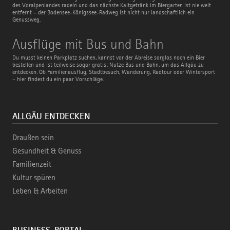
des Voralpenlandes radeln und das nächste Kaltgetränk im Biergarten ist nie weit
entfernt – der Bodensee-Königssee-Radweg ist nicht nur landschaftlich ein
Genussweg.
Ausflüge
Ausflüge mit Bus und Bahn
mit
Bus
Du musst keinen Parkplatz suchen, kannst vor der Abreise sorglos noch ein Bier
und
bestellen und ist teilweise sogar gratis: Nutze Bus und Bahn, um das Allgäu zu
Bahn
entdecken. Ob Familienausflug, Stadtbesuch, Wanderung, Radtour oder Wintersport
– hier findest du ein paar Vorschläge.
ALLGÄU ENTDECKEN
Draußen sein
Gesundheit & Genuss
Familienzeit
Kultur spüren
Leben & Arbeiten
BUSINESS-PORTAL