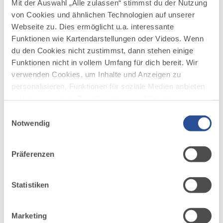
Mit der Auswahl „Alle zulassen“ stimmst du der Nutzung
von Cookies und ähnlichen Technologien auf unserer
Webseite zu. Dies ermöglicht u.a. interessante
AUF DER ALLGÄU KARTE
Funktionen wie Kartendarstellungen oder Videos. Wenn
du den Cookies nicht zustimmst, dann stehen einige
Funktionen nicht in vollem Umfang für dich bereit. Wir
verwenden Cookies, um Inhalte und Anzeigen zu
personalisieren, Funktionen für soziale Medien anbieten
zu können und die Zugriffe auf unsere Website zu
analysieren. Außerdem geben wir Informationen zu
Einwilligungsauswahl
deiner Verwendung unserer Website an unsere Partner
Notwendig
für soziale Medien, Werbung und Analysen weiter.
Unsere Partner führen diese Informationen
Präferenzen
möglicherweise mit weiteren Daten zusammen, die du
ihnen bereitgestellt hast oder die sie im Rahmen Ihrer
Nutzung der Dienste gesammelt haben.
Statistiken
Marketing