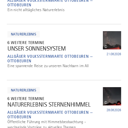
ALLGÄUER VOLKSSTERNWARTE OTTOBEUREN —
OTTOBEUREN
Ein nicht alltägliches Naturerlebnis
mehr
dazu
NATURERLEBNIS
6 WEITERE TERMINE
©
UNSER SONNENSYSTEM
4
21.08.2026
ALLGÄUER VOLKSSTERNWARTE OTTOBEUREN —
OTTOBEUREN
Eine spannende Reise zu unseren Nachbarn im All
mehr
dazu
NATURERLEBNIS
6 WEITERE TERMINE
©
NATURERLEBNIS STERNENHIMMEL
5
28.08.2026
ALLGÄUER VOLKSSTERNWARTE OTTOBEUREN —
OTTOBEUREN
Öffentliche Führung mit Himmelsbeobachtung -
wechselnde Vorträge zu aktuellen Themen