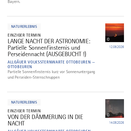
Bayern.
mehr
dazu
NATURERLEBNIS
EINZIGER TERMIN
©
LANGE NACHT DER ASTRONOMIE:
2
Partielle Sonnenfinsternis und
12.08.2026
Perseidennacht (AUSGEBUCHT !)
ALLGÄUER VOLKSSTERNWARTE OTTOBEUREN —
OTTOBEUREN
Partielle Sonnenfinsternis kurz vor Sonnenuntergang
und Perseiden-Sternschnuppen
mehr
dazu
NATURERLEBNIS
EINZIGER TERMIN
©
VON DER DÄMMERUNG IN DIE
3
NACHT
14.08.2026