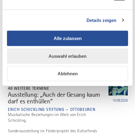
DAZU PASSEND
Ähnliche
Veranstaltungen
Details zeigen
Alle zulassen
Auswahl erlauben
mehr
Ablehnen
dazu
KUNST
48 WEITERE TERMINE
Ausstellung: „Auch der Gesang kaum
1
darf es enthüllen“
10.08.2026
ERICH SCHICKLING STIFTUNG — OTTOBEUREN
Musikalische Beziehungen im Werk von Erich
Schickling.
Sonderausstellung im Förderprojekt des Kulturfonds