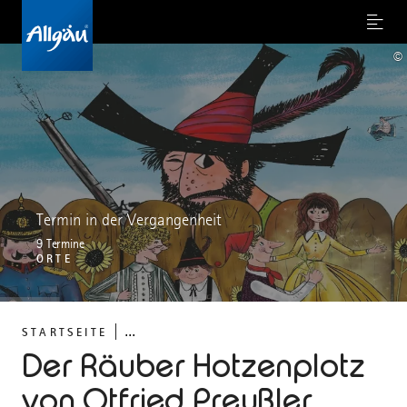
Menu
©
Termin in der Vergangenheit
9 Termine
ORTE
...
STARTSEITE
Der Räuber Hotzenplotz
von Otfried Preußler