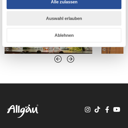
Alle zulassen
Auswahl erlauben
Ablehnen
©
©
Instagram
TikTok
Faceboo
You