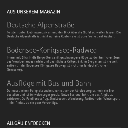
AUS UNSEREM MAGAZIN
Deutsche
Deutsche Alpenstraße
Alpenstraße
Fenster runter, Lieblingsmusik an und den Blick über die Gipfel schweifen lassen: Die
Deutsche Alpenstraße ist nicht nur eine Route – sie ist pure Freiheit auf Asphalt.
Bodensee-
Bodensee-Königssee-Radweg
Königssee-
Radweg
Immer mit Blick in die Berge über sanft geschwungene Hügel zu den herrlichen Seen
des Voralpenlandes radeln und das nächste Kaltgetränk im Biergarten ist nie weit
entfernt – der Bodensee-Königssee-Radweg ist nicht nur landschaftlich ein
Genussweg.
Ausflüge
Ausflüge mit Bus und Bahn
mit
Bus
Du musst keinen Parkplatz suchen, kannst vor der Abreise sorglos noch ein Bier
und
bestellen und ist teilweise sogar gratis: Nutze Bus und Bahn, um das Allgäu zu
Bahn
entdecken. Ob Familienausflug, Stadtbesuch, Wanderung, Radtour oder Wintersport
– hier findest du ein paar Vorschläge.
ALLGÄU ENTDECKEN