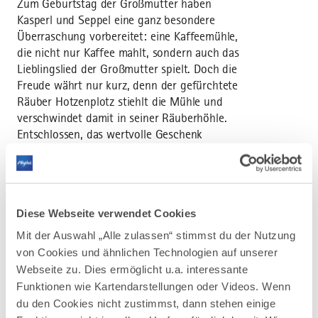
Zum Geburtstag der Großmutter haben
Kasperl und Seppel eine ganz besondere
Überraschung vorbereitet: eine Kaffeemühle,
die nicht nur Kaffee mahlt, sondern auch das
Lieblingslied der Großmutter spielt. Doch die
Freude währt nur kurz, denn der gefürchtete
Räuber Hotzenplotz stiehlt die Mühle und
verschwindet damit in seiner Räuberhöhle.
Entschlossen, das wertvolle Geschenk
zurückzuholen, begeben sich Kasperl und
Seppel auf ein turbulentes Abenteuer. Doch
ihr Plan läuft aus dem Ruder, als sie nicht nur
dem listigen Hotzenplotz, sondern auch dem
Diese Webseite verwendet Cookies
finsteren Zauberer Petrosilius Zwackelmann
in die Hände fallen. Jetzt sind Mut,
Mit der Auswahl „Alle zulassen“ stimmst du der Nutzung
Einfallsreichtum und echte Freundschaft
von Cookies und ähnlichen Technologien auf unserer
gefragt. Mit viel Liebe zum Detail und einem
Webseite zu. Dies ermöglicht u.a. interessante
Gespür für Humor und Dramatik bringt das
Funktionen wie Kartendarstellungen oder Videos. Wenn
Kiwi Kindertheater die Geschichte auf die
du den Cookies nicht zustimmst, dann stehen einige
Bühne - ein mitreißendes Erlebnis für kleine