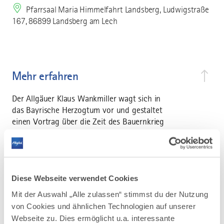
Pfarrsaal Maria Himmelfahrt Landsberg, Ludwigstraße
167, 86899 Landsberg am Lech
Mehr erfahren
Der Allgäuer Klaus Wankmiller wagt sich in
das Bayrische Herzogtum vor und gestaltet
einen Vortrag über die Zeit des Bauernkrieg
an der Schnittstelle vom Allgäu zu Bayern.
Der Lechrain stellte immer eine Grenze
zwischen Bayern und dem Allgäu, heute ist es
die Grenzregion zwischen dem Allgäu und
Diese Webseite verwendet Cookies
Oberbayern.
Mit der Auswahl „Alle zulassen“ stimmst du der Nutzung
von Cookies und ähnlichen Technologien auf unserer
Webseite zu. Dies ermöglicht u.a. interessante