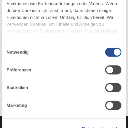
Funktionen wie Kartendarstellungen oder Videos. Wenn
du den Cookies nicht zustimmst, dann stehen einige
Funktionen nicht in vollem Umfang für dich bereit. Wir
AUF DER ALLGÄU KARTE
verwenden Cookies, um Inhalte und Anzeigen zu
personalisieren, Funktionen für soziale Medien anbieten
zu können und die Zugriffe auf unsere Website zu
analysieren. Außerdem geben wir Informationen zu
Einwilligungsauswahl
deiner Verwendung unserer Website an unsere Partner
Notwendig
für soziale Medien, Werbung und Analysen weiter.
Unsere Partner führen diese Informationen
Präferenzen
möglicherweise mit weiteren Daten zusammen, die du
ihnen bereitgestellt hast oder die sie im Rahmen Ihrer
Nutzung der Dienste gesammelt haben.
Statistiken
Marketing