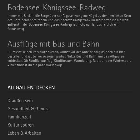
Bodensee-
Bodensee-Königssee-Radweg
Königssee-
Radweg
Immer mit Blick in die Berge über sanft geschwungene Hügel zu den herrlichen Seen
des Voralpenlandes radeln und das nächste Kaltgetränk im Biergarten ist nie weit
entfernt – der Bodensee-Königssee-Radweg ist nicht nur landschaftlich ein
Genussweg.
Ausflüge
Ausflüge mit Bus und Bahn
mit
Bus
Du musst keinen Parkplatz suchen, kannst vor der Abreise sorglos noch ein Bier
und
bestellen und ist teilweise sogar gratis: Nutze Bus und Bahn, um das Allgäu zu
Bahn
entdecken. Ob Familienausflug, Stadtbesuch, Wanderung, Radtour oder Wintersport
– hier findest du ein paar Vorschläge.
ALLGÄU ENTDECKEN
Draußen sein
Gesundheit & Genuss
Familienzeit
Kultur spüren
Leben & Arbeiten