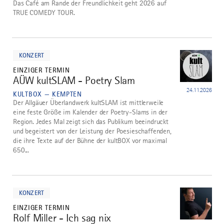
Das Café am Rande der Freundlichkeit geht 2026 auf
TRUE COMEDY TOUR.
mehr
dazu
KONZERT
EINZIGER TERMIN
AÜW kultSLAM - Poetry Slam
4
24.11.2026
KULTBOX — KEMPTEN
Der Allgäuer Überlandwerk kultSLAM ist mittlerweile
eine feste Größe im Kalender der Poetry-Slams in der
Region. Jedes Mal zeigt sich das Publikum beeindruckt
und begeistert von der Leistung der Poesieschaffenden,
die ihre Texte auf der Bühne der kultBOX vor maximal
650...
mehr
dazu
KONZERT
EINZIGER TERMIN
Rolf Miller - Ich sag nix
5