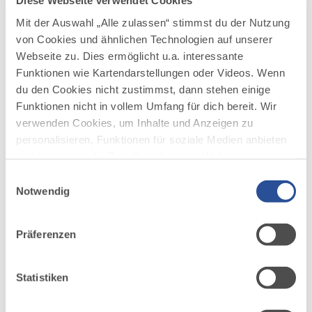
Diese Webseite verwendet Cookies
DAZU PASSEND
Ähnliche
Mit der Auswahl „Alle zulassen“ stimmst du der Nutzung
Veranstaltungen
von Cookies und ähnlichen Technologien auf unserer
Webseite zu. Dies ermöglicht u.a. interessante
Funktionen wie Kartendarstellungen oder Videos. Wenn
du den Cookies nicht zustimmst, dann stehen einige
Funktionen nicht in vollem Umfang für dich bereit. Wir
verwenden Cookies, um Inhalte und Anzeigen zu
personalisieren, Funktionen für soziale Medien anbieten
zu können und die Zugriffe auf unsere Website zu
mehr
analysieren. Außerdem geben wir Informationen zu
Einwilligungsauswahl
dazu
KONZERT
deiner Verwendung unserer Website an unsere Partner
Notwendig
für soziale Medien, Werbung und Analysen weiter.
EINZIGER TERMIN
SCHREYNER - Monsters of Rock -
1
Unsere Partner führen diese Informationen
Tour 2026
Präferenzen
02.10.2026
möglicherweise mit weiteren Daten zusammen, die du
ihnen bereitgestellt hast oder die sie im Rahmen Ihrer
KULTBOX — KEMPTEN
SCHREYNER kommen in die kultBOX der bigBOX
Nutzung der Dienste gesammelt haben.
Statistiken
ALLGÄU.