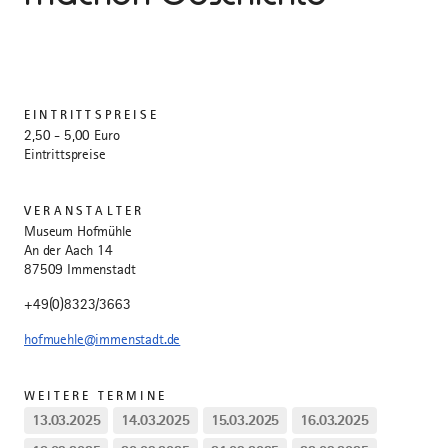
EINTRITTSPREISE
2,50 - 5,00 Euro
Eintrittspreise
VERANSTALTER
Museum Hofmühle
An der Aach 14
87509 Immenstadt
+49(0)8323/3663
hofmuehle@immenstadt.de
WEITERE TERMINE
13.03.2025
14.03.2025
15.03.2025
16.03.2025