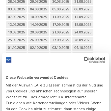
28.08.2025
29.08.2025
30.08.2025
31.08.2025
03.09.2025
04.09.2025
05.09.2025
06.09.2025
07.09.2025
10.09.2025
11.09.2025
12.09.2025
13.09.2025
14.09.2025
17.09.2025
18.09.2025
19.09.2025
20.09.2025
21.09.2025
24.09.2025
25.09.2025
26.09.2025
27.09.2025
28.09.2025
01.10.2025
02.10.2025
03.10.2025
04.10.2025
05.10.2025
08.10.2025
09.10.2025
10.10.2025
11.10.2025
12.10.2025
15.10.2025
16.10.2025
17.10.2025
18.10.2025
19.10.2025
22.10.2025
Diese Webseite verwendet Cookies
23.10.2025
24.10.2025
25.10.2025
26.10.2025
Mit der Auswahl „Alle zulassen“ stimmst du der Nutzung
29.10.2025
30.10.2025
31.10.2025
01.11.2025
von Cookies und ähnlichen Technologien auf unserer
02.11.2025
05.11.2025
06.11.2025
07.11.2025
Webseite zu. Dies ermöglicht u.a. interessante
08.11.2025
09.11.2025
12.11.2025
13.11.2025
Funktionen wie Kartendarstellungen oder Videos. Wenn
du den Cookies nicht zustimmst, dann stehen einige
14.11.2025
15.11.2025
16.11.2025
19.11.2025