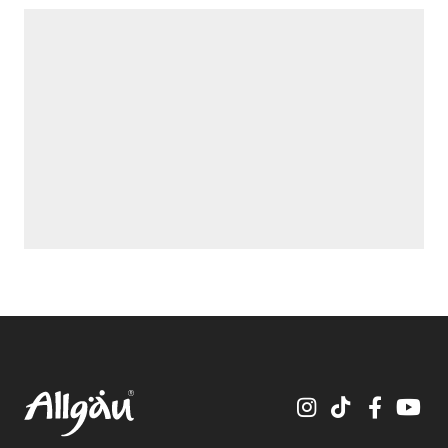
Instagram
TikTok
Faceboo
You