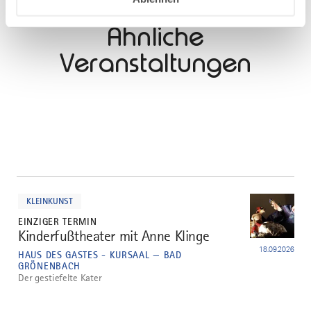
DAZU PASSEND
Ähnliche
Veranstaltungen
mehr
dazu
KLEINKUNST
EINZIGER TERMIN
Kinderfußtheater mit Anne Klinge
1
18.09.2026
HAUS DES GASTES - KURSAAL — BAD
GRÖNENBACH
Der gestiefelte Kater