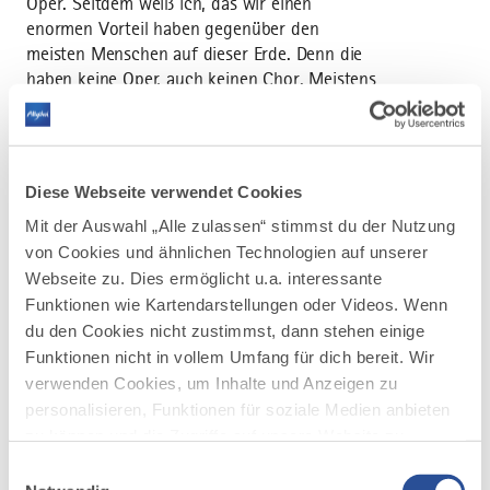
Oper. Seitdem weiß ich, das wir einen
enormen Vorteil haben gegenüber den
meisten Menschen auf dieser Erde. Denn die
haben keine Oper, auch keinen Chor. Meistens
gar nichts. Und das ist viel zu oft egal. Ist es
nicht. Mir nicht. Auch darum geht’s im
aktuellen Programm. Und wenn ich groß bin,
werde ich Influencer.
Diese Webseite verwendet Cookies
Mehr Infos unter www.christianspringer.de
Mit der Auswahl „Alle zulassen“ stimmst du der Nutzung
von Cookies und ähnlichen Technologien auf unserer
Vorverkauf: 24 € | ermäßigt* 22 €
Webseite zu. Dies ermöglicht u.a. interessante
Abendkasse: 26 € | ermäßigt* 24 €
Funktionen wie Kartendarstellungen oder Videos. Wenn
du den Cookies nicht zustimmst, dann stehen einige
*ermäßigte Preise: mit Gästekarte,
Funktionen nicht in vollem Umfang für dich bereit. Wir
Schüler:innen/Studierende, Rentner:innen,
verwenden Cookies, um Inhalte und Anzeigen zu
Schwerbehinderte (mit entsprechendem
personalisieren, Funktionen für soziale Medien anbieten
Nachweis)
zu können und die Zugriffe auf unsere Website zu
analysieren. Außerdem geben wir Informationen zu
Einwilligungsauswahl
deiner Verwendung unserer Website an unsere Partner