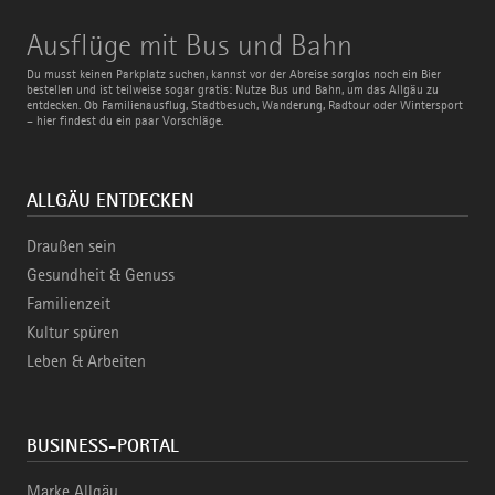
Ausflüge
Ausflüge mit Bus und Bahn
mit
Bus
Du musst keinen Parkplatz suchen, kannst vor der Abreise sorglos noch ein Bier
und
bestellen und ist teilweise sogar gratis: Nutze Bus und Bahn, um das Allgäu zu
Bahn
entdecken. Ob Familienausflug, Stadtbesuch, Wanderung, Radtour oder Wintersport
– hier findest du ein paar Vorschläge.
ALLGÄU ENTDECKEN
Draußen sein
Gesundheit & Genuss
Familienzeit
Kultur spüren
Leben & Arbeiten
BUSINESS-PORTAL
Marke Allgäu