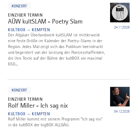
dazu
KONZERT
EINZIGER TERMIN
AÜW kultSLAM - Poetry Slam
4
24.11.2026
KULTBOX — KEMPTEN
Der Allgäuer Überlandwerk kultSLAM ist mittlerweile
eine feste Größe im Kalender der Poetry-Slams in der
Region. Jedes Mal zeigt sich das Publikum beeindruckt
und begeistert von der Leistung der Poesieschaffenden,
die ihre Texte auf der Bühne der kultBOX vor maximal
650...
mehr
dazu
KONZERT
EINZIGER TERMIN
Rolf Miller - Ich sag nix
5
04.12.2026
KULTBOX — KEMPTEN
Rolf Miller kommt mit seinem Programm “Ich sag nix”
in die kultBOX der bigBOX ALLGÄU.