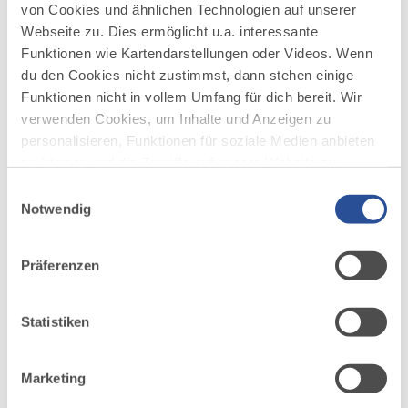
von Cookies und ähnlichen Technologien auf unserer
Webseite zu. Dies ermöglicht u.a. interessante
Funktionen wie Kartendarstellungen oder Videos. Wenn
du den Cookies nicht zustimmst, dann stehen einige
Funktionen nicht in vollem Umfang für dich bereit. Wir
verwenden Cookies, um Inhalte und Anzeigen zu
personalisieren, Funktionen für soziale Medien anbieten
zu können und die Zugriffe auf unsere Website zu
analysieren. Außerdem geben wir Informationen zu
Einwilligungsauswahl
deiner Verwendung unserer Website an unsere Partner
Notwendig
für soziale Medien, Werbung und Analysen weiter.
Unsere Partner führen diese Informationen
Präferenzen
möglicherweise mit weiteren Daten zusammen, die du
ihnen bereitgestellt hast oder die sie im Rahmen Ihrer
Nutzung der Dienste gesammelt haben.
Statistiken
DAZU PASSEND
Ähnliche
Veranstaltungen
Marketing