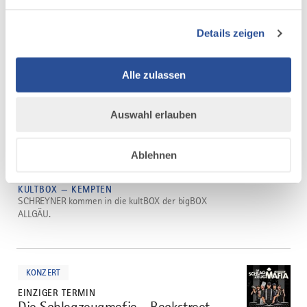
Details zeigen
Alle zulassen
mehr
dazu
Auswahl erlauben
KONZERT
EINZIGER TERMIN
SCHREYNER - Monsters of Rock -
1
Ablehnen
Tour 2026
02.10.2026
KULTBOX — KEMPTEN
SCHREYNER kommen in die kultBOX der bigBOX
ALLGÄU.
mehr
dazu
KONZERT
EINZIGER TERMIN
Die Schlagzeugmafia - Backstreet
2