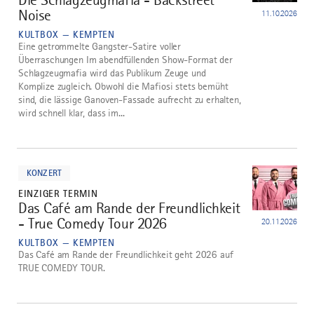
Noise
11.10.2026
KULTBOX — KEMPTEN
Eine getrommelte Gangster-Satire voller
Überraschungen Im abendfüllenden Show-Format der
Schlagzeugmafia wird das Publikum Zeuge und
Komplize zugleich. Obwohl die Mafiosi stets bemüht
sind, die lässige Ganoven-Fassade aufrecht zu erhalten,
wird schnell klar, dass im...
mehr
dazu
KONZERT
EINZIGER TERMIN
Das Café am Rande der Freundlichkeit
3
- True Comedy Tour 2026
20.11.2026
KULTBOX — KEMPTEN
Das Café am Rande der Freundlichkeit geht 2026 auf
TRUE COMEDY TOUR.
mehr