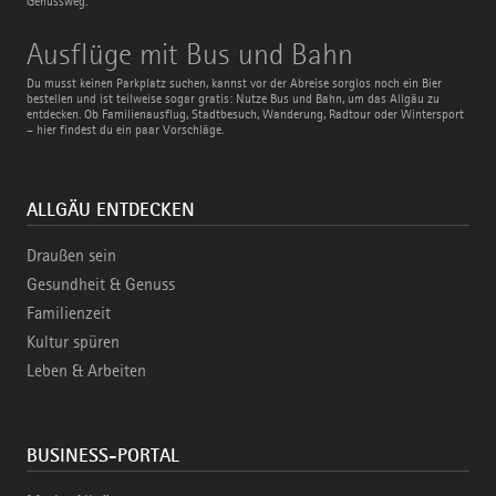
Genussweg.
Ausflüge
Ausflüge mit Bus und Bahn
mit
Bus
Du musst keinen Parkplatz suchen, kannst vor der Abreise sorglos noch ein Bier
und
bestellen und ist teilweise sogar gratis: Nutze Bus und Bahn, um das Allgäu zu
Bahn
entdecken. Ob Familienausflug, Stadtbesuch, Wanderung, Radtour oder Wintersport
– hier findest du ein paar Vorschläge.
ALLGÄU ENTDECKEN
Draußen sein
Gesundheit & Genuss
Familienzeit
Kultur spüren
Leben & Arbeiten
BUSINESS-PORTAL