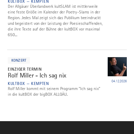
KULTBOX — KEMPTEN
Der Allgäuer Überlandwerk kultSLAM ist mittlerweile
eine feste Größe im Kalender der Poetry-Slams in der
Region. Jedes Mal zeigt sich das Publikum beeindruckt
und begeistert von der Leistung der Poesieschaffenden,
die ihre Texte auf der Bühne der kultBOX vor maximal
650...
mehr
dazu
KONZERT
EINZIGER TERMIN
Rolf Miller - Ich sag nix
5
04.12.2026
KULTBOX — KEMPTEN
Rolf Miller kommt mit seinem Programm “Ich sag nix”
in die kultBOX der bigBOX ALLGÄU.