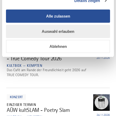
Details zeigen
Schlagzeugmafia wird das Publikum Zeuge und
Komplize zugleich. Obwohl die Mafiosi stets bemüht
sind, die lässige Ganoven-Fassade aufrecht zu erhalten,
Alle zulassen
wird schnell klar, dass im...
Auswahl erlauben
mehr
dazu
KONZERT
Ablehnen
EINZIGER TERMIN
Das Café am Rande der Freundlichkeit
3
- True Comedy Tour 2026
20.11.2026
KULTBOX — KEMPTEN
Das Café am Rande der Freundlichkeit geht 2026 auf
TRUE COMEDY TOUR.
mehr
dazu
KONZERT
EINZIGER TERMIN
AÜW kultSLAM - Poetry Slam
4
24.11.2026