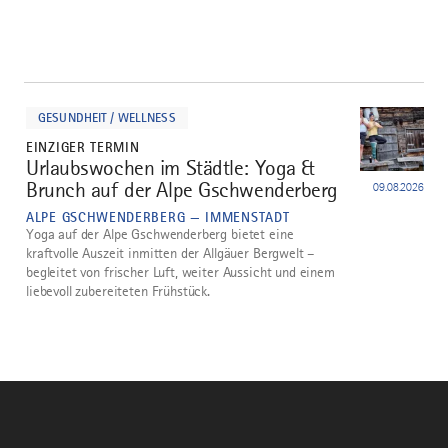
mehr
dazu
GESUNDHEIT / WELLNESS
EINZIGER TERMIN
Urlaubswochen im Städtle: Yoga &
1
Brunch auf der Alpe Gschwenderberg
09.08.2026
ALPE GSCHWENDERBERG — IMMENSTADT
Yoga auf der Alpe Gschwenderberg bietet eine
kraftvolle Auszeit inmitten der Allgäuer Bergwelt –
begleitet von frischer Luft, weiter Aussicht und einem
liebevoll zubereiteten Frühstück.