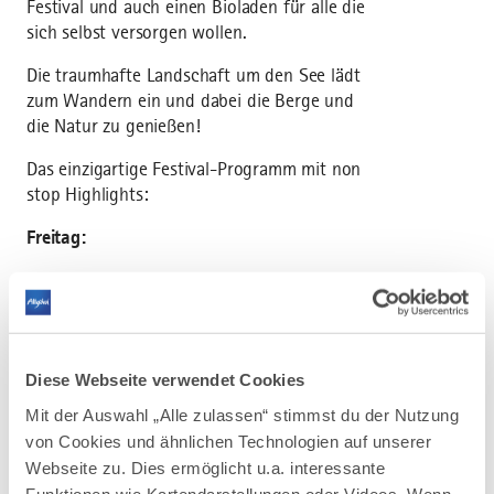
Festival und auch einen Bioladen für alle die
sich selbst versorgen wollen.
Die traumhafte Landschaft um den See lädt
zum Wandern ein und dabei die Berge und
die Natur zu genießen!
Das einzigartige Festival-Programm mit non
stop Highlights:
Freitag:
16:30 - 18:00: Yoga Nidra Magic mit Ranja
Weiss + Soft Flow & Chants mit Radha
+ Bhakti Vinyasa mit Reenan
20:00: Offizielles Festival Opening; Kirtan &
Diese Webseite verwendet Cookies
Meditation mit Sathya & Liliana
Samstag
Mit der Auswahl „Alle zulassen“ stimmst du der Nutzung
von Cookies und ähnlichen Technologien auf unserer
8 - 9:30: Kundalini Yoga & sacred Sound mit
Webseite zu. Dies ermöglicht u.a. interessante
Laeela + Meditation & Traumreise mit Maria
Funktionen wie Kartendarstellungen oder Videos. Wenn