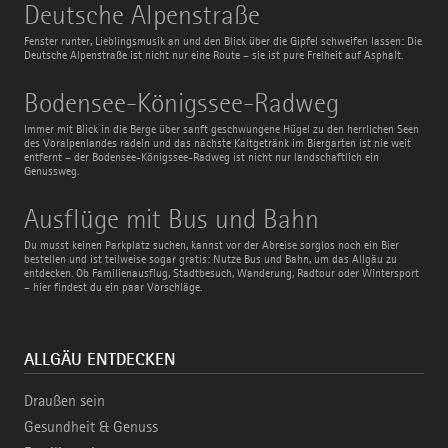
Deutsche
Deutsche Alpenstraße
Alpenstraße
Fenster runter, Lieblingsmusik an und den Blick über die Gipfel schweifen lassen: Die
Deutsche Alpenstraße ist nicht nur eine Route – sie ist pure Freiheit auf Asphalt.
Bodensee-
Bodensee-Königssee-Radweg
Königssee-
Radweg
Immer mit Blick in die Berge über sanft geschwungene Hügel zu den herrlichen Seen
des Voralpenlandes radeln und das nächste Kaltgetränk im Biergarten ist nie weit
entfernt – der Bodensee-Königssee-Radweg ist nicht nur landschaftlich ein
Genussweg.
Ausflüge
Ausflüge mit Bus und Bahn
mit
Bus
Du musst keinen Parkplatz suchen, kannst vor der Abreise sorglos noch ein Bier
und
bestellen und ist teilweise sogar gratis: Nutze Bus und Bahn, um das Allgäu zu
Bahn
entdecken. Ob Familienausflug, Stadtbesuch, Wanderung, Radtour oder Wintersport
– hier findest du ein paar Vorschläge.
ALLGÄU ENTDECKEN
Draußen sein
Gesundheit & Genuss