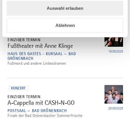
GRÖNENBACH
Der gestiefelte Kater
Auswahl erlauben
mehr
Ablehnen
dazu
THEATER
EINZIGER TERMIN
Fußtheater mit Anne Klinge
3
18.09.2026
HAUS DES GASTES - KURSAAL — BAD
GRÖNENBACH
Fußmord und andere Liebesdramen
mehr
dazu
KONZERT
EINZIGER TERMIN
A-Cappella mit CASH-N-GO
4
26.09.2026
POSTSAAL — BAD GRÖNENBACH
Finale der Bad Grönenbacher Sommerfrische