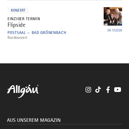
mehr
dazu
KONZERT
EINZIGER TERMIN
Flipside
5
09.10.2026
POSTSAAL — BAD GRÖNENBACH
Rockkonzert
Instagram
TikTok
Faceboo
You
AUS UNSEREM MAGAZIN