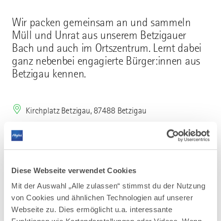
Wir packen gemeinsam an und sammeln
Müll und Unrat aus unserem Betzigauer
Bach und auch im Ortszentrum. Lernt dabei
ganz nebenbei engagierte Bürger:innen aus
Betzigau kennen.
Kirchplatz Betzigau, 87488 Betzigau
Mehr erfahren
Diese Webseite verwendet Cookies
Mit der Auswahl „Alle zulassen“ stimmst du der Nutzung
Die Ehrenamtsbeauftragten Michael Eß und
von Cookies und ähnlichen Technologien auf unserer
Alfons Hummel der Gemeinde Betzigau laden
alle Bürgerinnen und Bürger zu einer
Webseite zu. Dies ermöglicht u.a. interessante