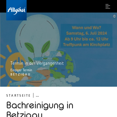
Menu
©
Termin in der Vergangenheit
Einziger Termin
BETZIGAU
...
STARTSEITE
Bachreinigung in
Betzigau