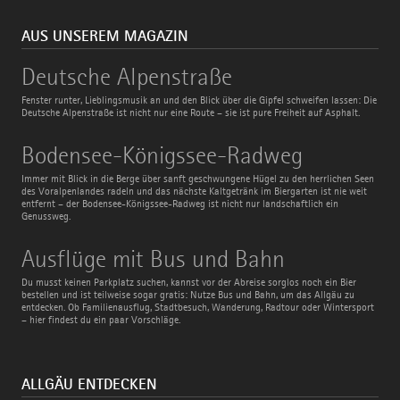
AUS UNSEREM MAGAZIN
Deutsche
Deutsche Alpenstraße
Alpenstraße
Fenster runter, Lieblingsmusik an und den Blick über die Gipfel schweifen lassen: Die
Deutsche Alpenstraße ist nicht nur eine Route – sie ist pure Freiheit auf Asphalt.
Bodensee-
Bodensee-Königssee-Radweg
Königssee-
Radweg
Immer mit Blick in die Berge über sanft geschwungene Hügel zu den herrlichen Seen
des Voralpenlandes radeln und das nächste Kaltgetränk im Biergarten ist nie weit
entfernt – der Bodensee-Königssee-Radweg ist nicht nur landschaftlich ein
Genussweg.
Ausflüge
Ausflüge mit Bus und Bahn
mit
Bus
Du musst keinen Parkplatz suchen, kannst vor der Abreise sorglos noch ein Bier
und
bestellen und ist teilweise sogar gratis: Nutze Bus und Bahn, um das Allgäu zu
Bahn
entdecken. Ob Familienausflug, Stadtbesuch, Wanderung, Radtour oder Wintersport
– hier findest du ein paar Vorschläge.
ALLGÄU ENTDECKEN