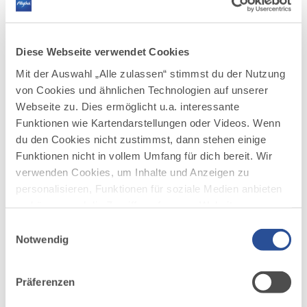
Diese Webseite verwendet Cookies
Mit der Auswahl „Alle zulassen“ stimmst du der Nutzung
von Cookies und ähnlichen Technologien auf unserer
Webseite zu. Dies ermöglicht u.a. interessante
DAZU PASSEND
Funktionen wie Kartendarstellungen oder Videos. Wenn
Ähnliche
du den Cookies nicht zustimmst, dann stehen einige
Funktionen nicht in vollem Umfang für dich bereit. Wir
Veranstaltungen
verwenden Cookies, um Inhalte und Anzeigen zu
personalisieren, Funktionen für soziale Medien anbieten
zu können und die Zugriffe auf unsere Website zu
analysieren. Außerdem geben wir Informationen zu
Einwilligungsauswahl
deiner Verwendung unserer Website an unsere Partner
Notwendig
für soziale Medien, Werbung und Analysen weiter.
Unsere Partner führen diese Informationen
Präferenzen
mehr
möglicherweise mit weiteren Daten zusammen, die du
dazu
AUSSTELLUNG
ihnen bereitgestellt hast oder die sie im Rahmen Ihrer