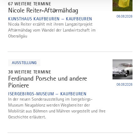
67 WEITERE TERMINE
Nicole Reiter-Aftərmähdag
3
06.08.2026
KUNSTHAUS KAUFBEUREN — KAUFBEUREN
Nicola Reiter erzählt mit ihrem Langzeitprojekt
Aftərmähdag vom Wandel der Landwirtschaft im
Oberallgäu
mehr
dazu
AUSSTELLUNG
38 WEITERE TERMINE
Ferdinand Porsche und andere
4
Pioniere
06.08.2026
ISERGEBIRGS-MUSEUM — KAUFBEUREN
In der neuen Sonderausstellung im Isergebirgs-
Museum Neugablonz werden Wegbereiter der
Mobilität aus Böhmen und Mähren vorgestellt und Ihre
Geschichte erläutert.
mehr
dazu