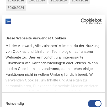
23.09.2024
24.09.2024
25.09.2024
26.09.2024
30.09.2024
"Kräuter im Bad öffnen das Tor zur Seele".
Diese Webseite verwendet Cookies
Mit der Auswahl „Alle zulassen“ stimmst du der Nutzung
Landhaus Waibelhof, Talstraße 74, 87544 Gunzesried
von Cookies und ähnlichen Technologien auf unserer
Webseite zu. Dies ermöglicht u.a. interessante
Funktionen wie Kartendarstellungen oder Videos. Wenn
du den Cookies nicht zustimmst, dann stehen einige
Mehr erfahren
Funktionen nicht in vollem Umfang für dich bereit. Wir
verwenden Cookies, um Inhalte und Anzeigen zu
Tauche ein in die Welt der Kräuter und lasse
personalisieren, Funktionen für soziale Medien anbieten
dich verwöhnen mit unserem Heublumen-
zu können und die Zugriffe auf unsere Website zu
Kräuterbad!
analysieren. Außerdem geben wir Informationen zu
Einwilligungsauswahl
Die wohltuenden Düfte und die entspannende
deiner Verwendung unserer Website an unsere Partner
Notwendig
Wirkung der natürlichen Inhaltsstoffe öffnen