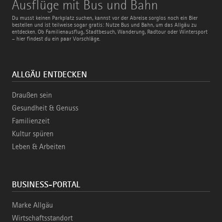
Ausflüge
Ausflüge mit Bus und Bahn
mit
Bus
Du musst keinen Parkplatz suchen, kannst vor der Abreise sorglos noch ein Bier
und
bestellen und ist teilweise sogar gratis: Nutze Bus und Bahn, um das Allgäu zu
Bahn
entdecken. Ob Familienausflug, Stadtbesuch, Wanderung, Radtour oder Wintersport
– hier findest du ein paar Vorschläge.
ALLGÄU ENTDECKEN
Draußen sein
Gesundheit & Genuss
Familienzeit
Kultur spüren
Leben & Arbeiten
BUSINESS-PORTAL
Marke Allgäu
Wirtschaftsstandort