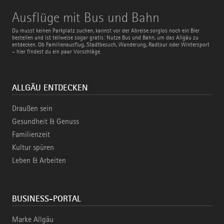
Ausflüge
Ausflüge mit Bus und Bahn
mit
Bus
Du musst keinen Parkplatz suchen, kannst vor der Abreise sorglos noch ein Bier
und
bestellen und ist teilweise sogar gratis: Nutze Bus und Bahn, um das Allgäu zu
Bahn
entdecken. Ob Familienausflug, Stadtbesuch, Wanderung, Radtour oder Wintersport
– hier findest du ein paar Vorschläge.
ALLGÄU ENTDECKEN
Draußen sein
Gesundheit & Genuss
Familienzeit
Kultur spüren
Leben & Arbeiten
BUSINESS-PORTAL
Marke Allgäu