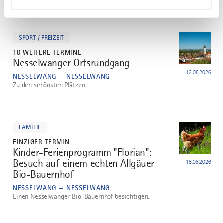
mehr
dazu
SPORT / FREIZEIT
10 WEITERE TERMINE
©
Nesselwanger Ortsrundgang
3
12.08.2026
NESSELWANG — NESSELWANG
Zu den schönsten Plätzen
mehr
dazu
FAMILIE
EINZIGER TERMIN
©
Kinder-Ferienprogramm "Florian":
4
Besuch auf einem echten Allgäuer
18.08.2026
Bio-Bauernhof
NESSELWANG — NESSELWANG
Einen Nesselwanger Bio-Bauernhof besichtigen.