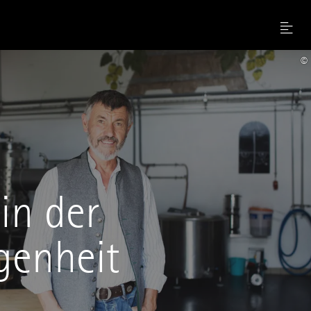
Menu
©
in der
genheit