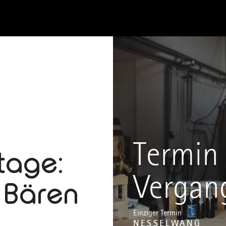
Termin 
tage:
Vergan
 Bären
Einziger Termin
NESSELWANG