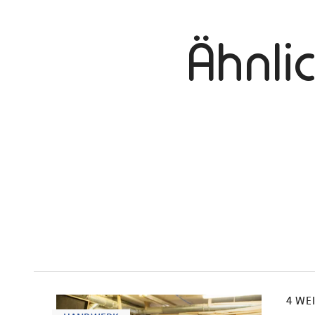
Ähnli
mehr
dazu
4 WE