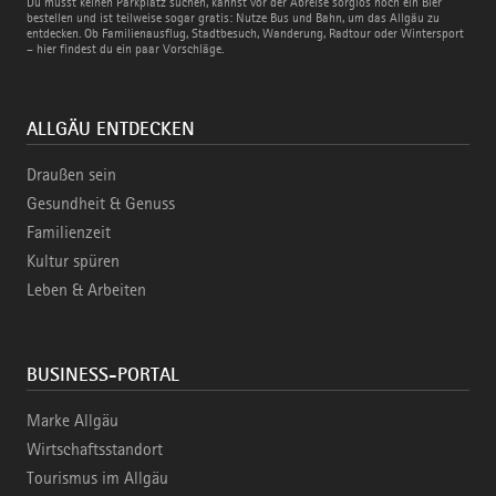
Du musst keinen Parkplatz suchen, kannst vor der Abreise sorglos noch ein Bier
und
bestellen und ist teilweise sogar gratis: Nutze Bus und Bahn, um das Allgäu zu
Bahn
entdecken. Ob Familienausflug, Stadtbesuch, Wanderung, Radtour oder Wintersport
– hier findest du ein paar Vorschläge.
ALLGÄU ENTDECKEN
Draußen sein
Gesundheit & Genuss
Familienzeit
Kultur spüren
Leben & Arbeiten
BUSINESS-PORTAL
Marke Allgäu
Wirtschaftsstandort
Tourismus im Allgäu