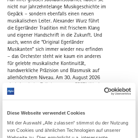
nicht nur jahrzehntelange Musikgeschichte im
Gepäck – sondern ebenfalls einen neuen
musikalischen Leiter. Alexander Wurz führt
die Egerländer Tradition mit frischem Klang
und eigener Handschrift in die Zukunft. Und
auch, wenn die “Original Egerländer
Musikanten” sich immer wieder neu erfinden
– das Orchester steht wie kaum ein anderes
für gelebte musikalische Kontinuität,
handwerkliche Präzision und Blasmusik auf
allerhöchstem Niveau. Am 30. August 2026
sind sie wieder Teil des sommerFESTIVALs in
Altusried! Seit der Gründung durch Ernst
Mosch im Jahr 1956 haben sich die „Original
Egerländer Musikanten“ weltweit einen
Namen gemacht. Mosch prägte den
Diese Webseite verwendet Cookies
typischen, emotionalen und zugleich
Mit der Auswahl „Alle zulassen“ stimmst du der Nutzung
swingenden Klang. Ernst Hutter führte das
von Cookies und ähnlichen Technologien auf unserer
Orchester während der letzten 25 Jahre mit
Webseite zu. Dies ermöglicht u.a. interessante