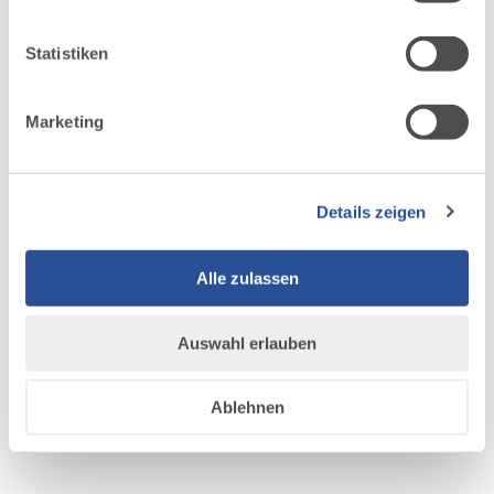
ihnen bereitgestellt hast oder die sie im Rahmen Ihrer
Nutzung der Dienste gesammelt haben.
Statistiken
Marketing
Details zeigen
Alle zulassen
Auswahl erlauben
DAZU PASSEND
Ähnliche
Ablehnen
Veranstaltungen