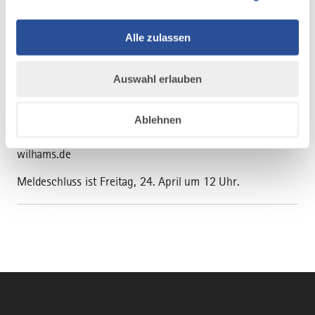
Die Startgebühr für den Frauenlauf beträgt
8 Euro, Jugendliche ab 5. Klasse bezahlen
5 Euro. Für alle Kinder bis zur 4. Klasse ist die
Alle zulassen
Startgebühr 2,- € inkl. kleinem
Geschenk beim Zieleinlauf.
Auswahl erlauben
Anmeldung im Tourismusbüro Missen-
Wilhams
Ablehnen
Tel. 08320-456 oder tourismus@missen-
wilhams.de
Meldeschluss ist Freitag, 24. April um 12 Uhr.