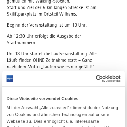
gemütlich mit Walking-Stöcken.
Start und Ziel der 5 km langen Strecke ist am
Skiliftparkplatz im Ortsteil Wilhams.
Beginn der Veranstaltung ist um 13 Uhr.
Ab 12:30 Uhr erfolgt die Ausgabe der
Startnummern.
Um 13 Uhr startet die Laufveranstaltung. Alle
Läufe finden OHNE Zeitnahme statt – Ganz
nach dem Motto „Laufen wie es mir gefällt!“
Schäffler Bräu und Allgäuer Alpenwasser
spendieren die Zielgetränke.
Ab 15 Uhr starten am Sportplatz in Missen
Diese Webseite verwendet Cookies
noch Kinderläufe auf verkürzten
Mit der Auswahl „Alle zulassen“ stimmst du der Nutzung
Streckenabschnitten. Kindergartenkinder: 350
von Cookies und ähnlichen Technologien auf unserer
m / Schüler ab 1. Klasse: 700 m.
Webseite zu. Dies ermöglicht u.a. interessante
Im Ziel erhalten alle Kinder Erfrischungen und