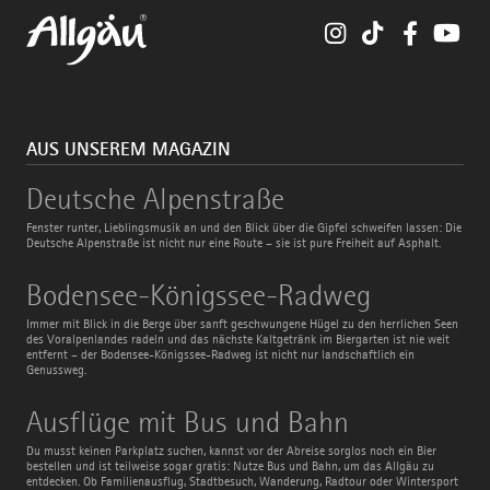
Instagram
TikTok
Faceboo
You
AUS UNSEREM MAGAZIN
Deutsche
Deutsche Alpenstraße
Alpenstraße
Fenster runter, Lieblingsmusik an und den Blick über die Gipfel schweifen lassen: Die
Deutsche Alpenstraße ist nicht nur eine Route – sie ist pure Freiheit auf Asphalt.
Bodensee-
Bodensee-Königssee-Radweg
Königssee-
Radweg
Immer mit Blick in die Berge über sanft geschwungene Hügel zu den herrlichen Seen
des Voralpenlandes radeln und das nächste Kaltgetränk im Biergarten ist nie weit
entfernt – der Bodensee-Königssee-Radweg ist nicht nur landschaftlich ein
Genussweg.
Ausflüge
Ausflüge mit Bus und Bahn
mit
Bus
Du musst keinen Parkplatz suchen, kannst vor der Abreise sorglos noch ein Bier
und
bestellen und ist teilweise sogar gratis: Nutze Bus und Bahn, um das Allgäu zu
Bahn
entdecken. Ob Familienausflug, Stadtbesuch, Wanderung, Radtour oder Wintersport