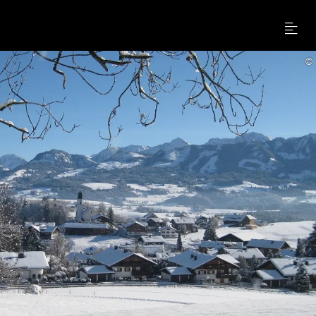
Menu
©