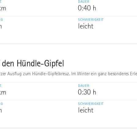
Z
DAUER
 km
0:40 h
EG
SCHWIERIGKEIT
m
leicht
 den Hündle-Gipfel
rzer Ausflug zum Hündle-Gipfelkreuz. Im Winter ein ganz besonderes Erle
Z
DAUER
 km
0:30 h
EG
SCHWIERIGKEIT
m
leicht