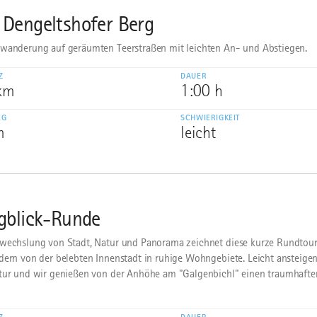
Dengeltshofer Berg
wanderung auf geräumten Teerstraßen mit leichten An- und Abstiegen.
Z
DAUER
 km
1:00 h
EG
SCHWIERIGKEIT
m
leicht
gblick-Runde
wechslung von Stadt, Natur und Panorama zeichnet diese kurze Rundtour
dern von der belebten Innenstadt in ruhige Wohngebiete. Leicht ansteige
tur und wir genießen von der Anhöhe am "Galgenbichl" einen traumhafte