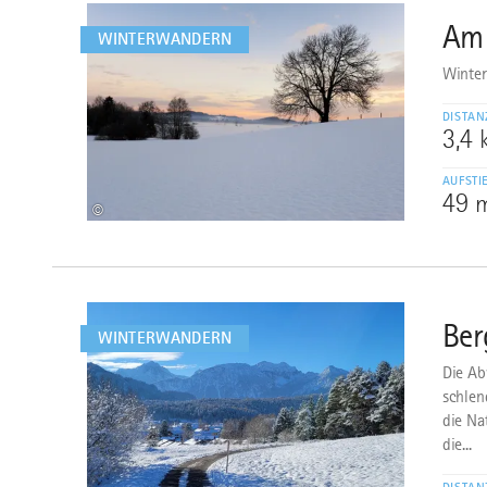
Am 
4
WINTERWANDERN
Winter
DISTAN
3,4
AUFSTI
49 
©
mehr
dazu
Ber
5
WINTERWANDERN
Die Ab
schlen
die Na
die...