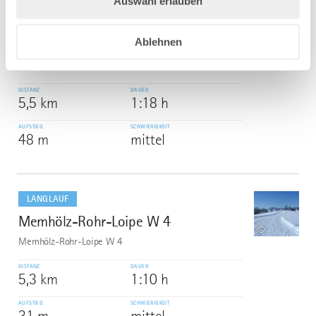
Auswahl erlauben
mehr
dazu
LANGLAUF
Ablehnen
16 Gallusblick-Höhen-Loipe
6
16 Gallusblick-Höhen-Loipe
DISTANZ
DAUER
5,5 km
1:18 h
AUFSTIEG
SCHWIERIGKEIT
48 m
mittel
mehr
dazu
LANGLAUF
Memhölz-Rohr-Loipe W 4
7
©
Memhölz-Rohr-Loipe W 4
DISTANZ
DAUER
5,3 km
1:10 h
AUFSTIEG
SCHWIERIGKEIT
31 m
mittel