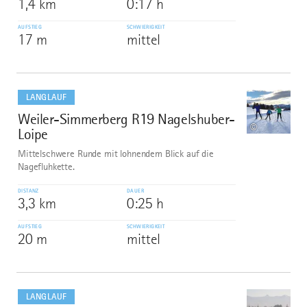
1,4 km
0:17 h
AUFSTIEG
SCHWIERIGKEIT
17 m
mittel
mehr
dazu
LANGLAUF
Weiler-Simmerberg R19 Nagelshuber-
2
©
Loipe
Mittelschwere Runde mit lohnendem Blick auf die
Nagefluhkette.
DISTANZ
DAUER
3,3 km
0:25 h
AUFSTIEG
SCHWIERIGKEIT
20 m
mittel
mehr
dazu
LANGLAUF