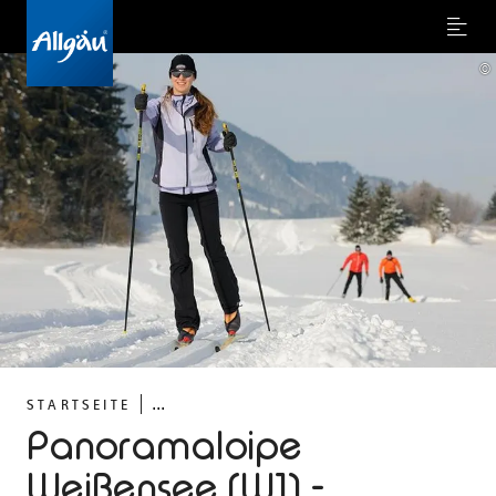
Menu
©
...
STARTSEITE
Panoramaloipe
Weißensee (W1) -