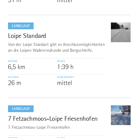
mehr
dazu
LANGLAUF
Loipe Standard
8
©
Von der Loipe Standart gibt es Anschlussmöglichkeiten
an die Loipen Wallenriedrunde und Bergschleife.
DISTANZ
DAUER
6,5 km
1:39 h
AUFSTIEG
SCHWIERIGKEIT
26 m
mittel
mehr
dazu
LANGLAUF
7 Fetzachmoos-Loipe Friesenhofen
9
©
7 Fetzachmoos-Loipe Friesenhofen