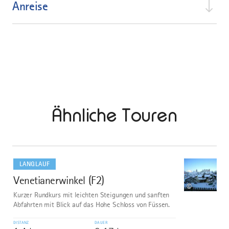
Anreise
Ähnliche Touren
mehr
dazu
LANGLAUF
Venetianerwinkel (F2)
1
©
Kurzer Rundkurs mit leichten Steigungen und sanften
Abfahrten mit Blick auf das Hohe Schloss von Füssen.
DISTANZ
DAUER