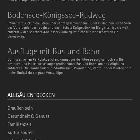
Bodensee-
Bodensee-Königssee-Radweg
Königssee-
Radweg
Immer mit Blick in die Berge über sanft geschwungene Hügel zu den herrlichen Seen
des Voralpenlandes radeln und das nächste Kaltgetränk im Biergarten ist nie weit
entfernt – der Bodensee-Königssee-Radweg ist nicht nur landschaftlich ein
Genussweg.
Ausflüge
Ausflüge mit Bus und Bahn
mit
Bus
Du musst keinen Parkplatz suchen, kannst vor der Abreise sorglos noch ein Bier
und
bestellen und ist teilweise sogar gratis: Nutze Bus und Bahn, um das Allgäu zu
Bahn
entdecken. Ob Familienausflug, Stadtbesuch, Wanderung, Radtour oder Wintersport
– hier findest du ein paar Vorschläge.
ALLGÄU ENTDECKEN
Draußen sein
Gesundheit & Genuss
Familienzeit
Kultur spüren