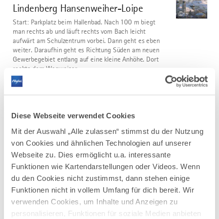
Lindenberg Hansenweiher-Loipe
3
©
Start: Parkplatz beim Hallenbad. Nach 100 m biegt
man rechts ab und läuft rechts vom Bach leicht
aufwärt am Schulzentrum vorbei. Dann geht es eben
weiter. Daraufhin geht es Richtung Süden am neuen
Gewerbegebiet entlang auf eine kleine Anhöhe. Dort
rechts dem Wegweiser...
DISTANZ
DAUER
4,0 km
0:49 h
AUFSTIEG
SCHWIERIGKEIT
Diese Webseite verwendet Cookies
40 m
mittel
Mit der Auswahl „Alle zulassen“ stimmst du der Nutzung
von Cookies und ähnlichen Technologien auf unserer
mehr
Webseite zu. Dies ermöglicht u.a. interessante
dazu
LANGLAUF
Funktionen wie Kartendarstellungen oder Videos. Wenn
Panoramaloipe - lange Variante über
4
du den Cookies nicht zustimmst, dann stehen einige
©
Hahnemoos Eschacher Weiher
Funktionen nicht in vollem Umfang für dich bereit. Wir
verwenden Cookies, um Inhalte und Anzeigen zu
Panoramaloipe - lange Variante über Hahnemoos
Eschacher Weiher
personalisieren, Funktionen für soziale Medien anbieten