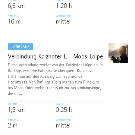
DISTANZ
DAUER
6,6 km
1:20 h
AUFSTIEG
SCHWIERIGKEIT
16 m
mittel
mehr
dazu
LANGLAUF
Verbindung Kalzhofer L. - Moos-Loipe
10
©
Diese Verbindung zweigt von der Kalzhofer Loipe ab. In
Buflings wird die Fahrstraße überquert. Kurz zuvor
trifft man auf den Abzweig zur Traumrunde
Hochsträss. Von Buflings zügig bergab zum Rundkurs
ins Moos. Oder vorher rechts ab zur Verbindungsloipe,
die ins...
DISTANZ
DAUER
1,9 km
0:25 h
AUFSTIEG
SCHWIERIGKEIT
2 m
mittel