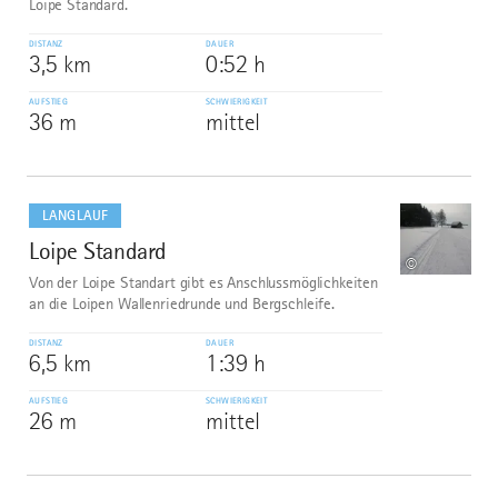
Loipe Standard.
DISTANZ
DAUER
3,5 km
0:52 h
AUFSTIEG
SCHWIERIGKEIT
36 m
mittel
mehr
dazu
LANGLAUF
Loipe Standard
8
©
Von der Loipe Standart gibt es Anschlussmöglichkeiten
an die Loipen Wallenriedrunde und Bergschleife.
DISTANZ
DAUER
6,5 km
1:39 h
AUFSTIEG
SCHWIERIGKEIT
26 m
mittel
mehr