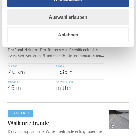
mehr
dazu
LANGLAUF
Auswahl erlauben
Talloipe Nord
6
©
Die "Talloipe Nord" verläuft durch den nördlichen Teil
Ablehnen
des Pfrontener Tals. Ein möglicher Startpunkt liegt
beim Bläsesweg zwishen den Pfrontener Ortsteilen
Dorf und Heitlern. Der Tourenverlauf schlängelt sich
zwischen weiteren Pfrontener Ortsteilen hindurch um...
DISTANZ
DAUER
7,0 km
1:35 h
AUFSTIEG
SCHWIERIGKEIT
46 m
mittel
mehr
dazu
LANGLAUF
Wallenriedrunde
7
©
Der Zugang zur Loipe Wallenriedrunde erfolgt über die