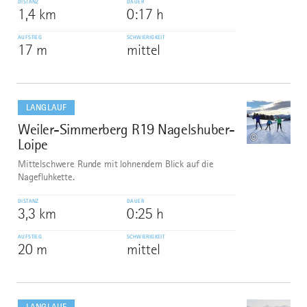
DISTANZ
DAUER
1,4 km
0:17 h
AUFSTIEG
SCHWIERIGKEIT
17 m
mittel
mehr
dazu
LANGLAUF
Weiler-Simmerberg R19 Nagelshuber-
2
©
Loipe
Mittelschwere Runde mit lohnendem Blick auf die
Nagefluhkette.
DISTANZ
DAUER
3,3 km
0:25 h
AUFSTIEG
SCHWIERIGKEIT
20 m
mittel
mehr
dazu
LANGLAUF