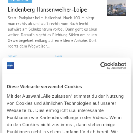
Lindenberg Hansenweiher-Loipe
3
©
Start: Parkplatz beim Hallenbad. Nach 100 m biegt
man rechts ab und läuft rechts vom Bach leicht
aufwärt am Schulzentrum vorbei. Dann geht es eben
weiter. Daraufhin geht es Richtung Süden am neuen
Gewerbegebiet entlang auf eine kleine Anhöhe. Dort
rechts dem Wegweiser...
DISTANZ
DAUER
4,0 km
0:49 h
AUFSTIEG
SCHWIERIGKEIT
40 m
mittel
Diese Webseite verwendet Cookies
mehr
Mit der Auswahl „Alle zulassen“ stimmst du der Nutzung
dazu
LANGLAUF
von Cookies und ähnlichen Technologien auf unserer
Webseite zu. Dies ermöglicht u.a. interessante
Panoramaloipe - lange Variante über
4
©
Funktionen wie Kartendarstellungen oder Videos. Wenn
Hahnemoos Eschacher Weiher
du den Cookies nicht zustimmst, dann stehen einige
Panoramaloipe - lange Variante über Hahnemoos
Funktionen nicht in vollem Umfang für dich bereit. Wir
Eschacher Weiher