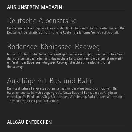
AUS UNSEREM MAGAZIN
Deutsche
Deutsche Alpenstraße
Alpenstraße
Fenster runter, Lieblingsmusik an und den Blick über die Gipfel schweifen lassen: Die
Deutsche Alpenstraße ist nicht nur eine Route – sie ist pure Freiheit auf Asphalt.
Bodensee-
Bodensee-Königssee-Radweg
Königssee-
Radweg
Immer mit Blick in die Berge über sanft geschwungene Hügel zu den herrlichen Seen
des Voralpenlandes radeln und das nächste Kaltgetränk im Biergarten ist nie weit
entfernt – der Bodensee-Königssee-Radweg ist nicht nur landschaftlich ein
Genussweg.
Ausflüge
Ausflüge mit Bus und Bahn
mit
Bus
Du musst keinen Parkplatz suchen, kannst vor der Abreise sorglos noch ein Bier
und
bestellen und ist teilweise sogar gratis: Nutze Bus und Bahn, um das Allgäu zu
Bahn
entdecken. Ob Familienausflug, Stadtbesuch, Wanderung, Radtour oder Wintersport
– hier findest du ein paar Vorschläge.
ALLGÄU ENTDECKEN