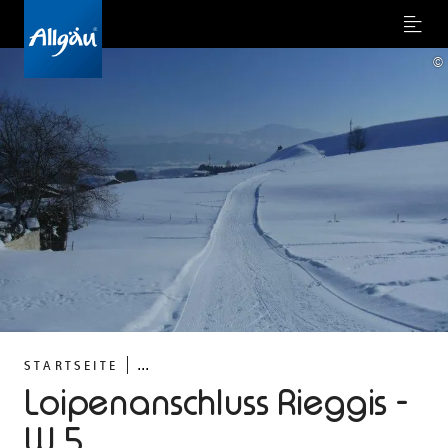
Menu
©
...
STARTSEITE
Loipenanschluss Rieggis -
W 5