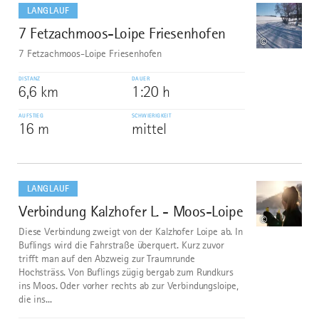
dazu
LANGLAUF
7 Fetzachmoos-Loipe Friesenhofen
9
©
7 Fetzachmoos-Loipe Friesenhofen
DISTANZ
DAUER
6,6 km
1:20 h
AUFSTIEG
SCHWIERIGKEIT
16 m
mittel
mehr
dazu
LANGLAUF
Verbindung Kalzhofer L. - Moos-Loipe
10
©
Diese Verbindung zweigt von der Kalzhofer Loipe ab. In
Buflings wird die Fahrstraße überquert. Kurz zuvor
trifft man auf den Abzweig zur Traumrunde
Hochsträss. Von Buflings zügig bergab zum Rundkurs
ins Moos. Oder vorher rechts ab zur Verbindungsloipe,
die ins...