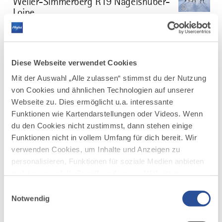
Weiler-Simmerberg R19 Nagelshuber-
©
Loipe
Mittelschwere Runde mit lohnendem Blick auf die
Nagefluhkette.
DISTANZ
DAUER
3,3 km
0:25 h
Diese Webseite verwendet Cookies
Mit der Auswahl „Alle zulassen“ stimmst du der Nutzung
AUFSTIEG
SCHWIERIGKEIT
20 m
mittel
von Cookies und ähnlichen Technologien auf unserer
Webseite zu. Dies ermöglicht u.a. interessante
Funktionen wie Kartendarstellungen oder Videos. Wenn
mehr
dazu
du den Cookies nicht zustimmst, dann stehen einige
LANGLAUF
Funktionen nicht in vollem Umfang für dich bereit. Wir
Lindenberg Hansenweiher-Loipe
5
verwenden Cookies, um Inhalte und Anzeigen zu
©
Start: Parkplatz beim Hallenbad. Nach 100 m biegt
personalisieren, Funktionen für soziale Medien anbieten
man rechts ab und läuft rechts vom Bach leicht
zu können und die Zugriffe auf unsere Website zu
aufwärt am Schulzentrum vorbei. Dann geht es eben
analysieren. Außerdem geben wir Informationen zu
weiter. Daraufhin geht es Richtung Süden am neuen
Einwilligungsauswahl
deiner Verwendung unserer Website an unsere Partner
Gewerbegebiet entlang auf eine kleine Anhöhe. Dort
Notwendig
rechts dem Wegweiser...
für soziale Medien, Werbung und Analysen weiter.
Unsere Partner führen diese Informationen