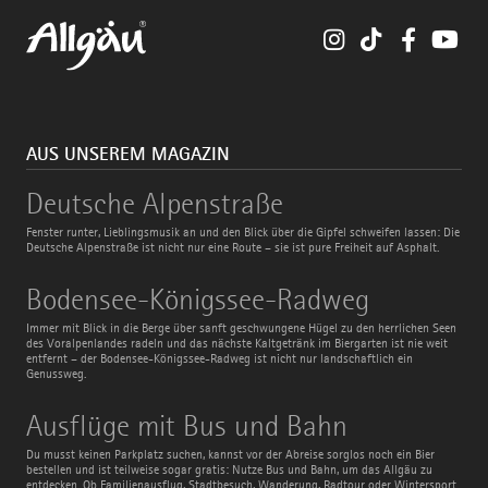
Instagram
TikTok
Faceboo
You
AUS UNSEREM MAGAZIN
Deutsche
Deutsche Alpenstraße
Alpenstraße
Fenster runter, Lieblingsmusik an und den Blick über die Gipfel schweifen lassen: Die
Deutsche Alpenstraße ist nicht nur eine Route – sie ist pure Freiheit auf Asphalt.
Bodensee-
Bodensee-Königssee-Radweg
Königssee-
Radweg
Immer mit Blick in die Berge über sanft geschwungene Hügel zu den herrlichen Seen
des Voralpenlandes radeln und das nächste Kaltgetränk im Biergarten ist nie weit
entfernt – der Bodensee-Königssee-Radweg ist nicht nur landschaftlich ein
Genussweg.
Ausflüge
Ausflüge mit Bus und Bahn
mit
Bus
Du musst keinen Parkplatz suchen, kannst vor der Abreise sorglos noch ein Bier
und
bestellen und ist teilweise sogar gratis: Nutze Bus und Bahn, um das Allgäu zu
Bahn
entdecken. Ob Familienausflug, Stadtbesuch, Wanderung, Radtour oder Wintersport