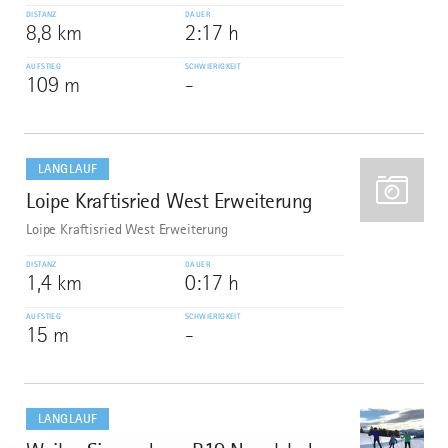
DISTANZ
DAUER
8,8 km
2:17 h
AUFSTIEG
SCHWIERIGKEIT
109 m
-
mehr
dazu
LANGLAUF
Loipe Kraftisried West Erweiterung
3
Loipe Kraftisried West Erweiterung
DISTANZ
DAUER
1,4 km
0:17 h
AUFSTIEG
SCHWIERIGKEIT
15 m
-
mehr
dazu
LANGLAUF
4