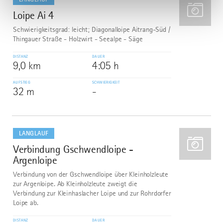
Loipe Ai 4
7
Schwierigkeitsgrad: leicht; Diagonalloipe Aitrang-Süd /
Thingauer Straße - Holzwirt - Seealpe - Säge
DISTANZ
DAUER
9,0 km
4:05 h
AUFSTIEG
SCHWIERIGKEIT
32 m
-
mehr
dazu
LANGLAUF
Verbindung Gschwendloipe -
8
Argenloipe
Verbindung von der Gschwendloipe über Kleinholzleute
zur Argenloipe. Ab Kleinholzleute zweigt die
Verbindung zur Kleinhaslacher Loipe und zur Rohrdorfer
Loipe ab.
DISTANZ
DAUER