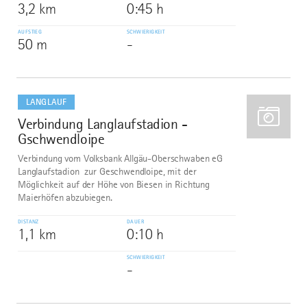
3,2 km
0:45 h
AUFSTIEG
SCHWIERIGKEIT
50 m
-
mehr
dazu
LANGLAUF
Verbindung Langlaufstadion -
9
Gschwendloipe
Verbindung vom Volksbank Allgäu-Oberschwaben eG
Langlaufstadion zur Geschwendloipe, mit der
Möglichkeit auf der Höhe von Biesen in Richtung
Maierhöfen abzubiegen.
DISTANZ
DAUER
1,1 km
0:10 h
SCHWIERIGKEIT
-