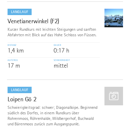
mehr
dazu
LANGLAUF
Venetianerwinkel (F2)
1
©
Kurzer Rundkurs mit leichten Steigungen und sanften
Abfahrten mit Blick auf das Hohe Schloss von Füssen.
DISTANZ
DAUER
1,4 km
0:17 h
AUFSTIEG
SCHWIERIGKEIT
17 m
mittel
mehr
dazu
LANGLAUF
Loipen Gö 2
2
Schwierigkeitsgrad: schwer; Diagonalloipe. Beginnend
südlich des Dorfes, in einem Rundkurs über
Rohrenmoos, Röhrenhalde, Wildbergerhof, Buchwald
und Bärenmoos zurück zum Ausgangspunkt.