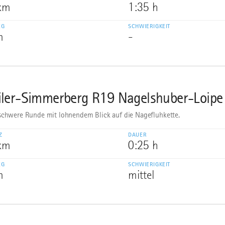
 km
1:35 h
EG
SCHWIERIGKEIT
m
-
ler-Simmerberg R19 Nagelshuber-Loipe
schwere Runde mit lohnendem Blick auf die Nagefluhkette.
Z
DAUER
 km
0:25 h
EG
SCHWIERIGKEIT
m
mittel