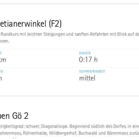
etianerwinkel (F2)
 Rundkurs mit leichten Steigungen und sanften Abfahrten mit Blick auf d
ssen.
Z
DAUER
 km
0:17 h
EG
SCHWIERIGKEIT
m
mittel
pen Gö 2
rigkeitsgrad: schwer; Diagonalloipe. Beginnend südlich des Dorfes, in e
ohrenmoos, Röhrenhalde, Wildbergerhof, Buchwald und Bärenmoos zurü