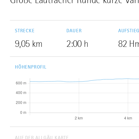
STRECKE
DAUER
AUFSTIE
9,05 km
2:00 h
82 H
HÖHENPROFIL
AUF DER ALLGÄU KARTE