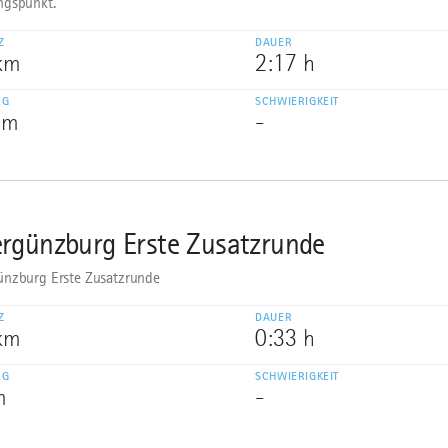
ngspunkt.
Z
DAUER
 km
2:17 h
EG
SCHWIERIGKEIT
 m
-
rgünzburg Erste Zusatzrunde
nzburg Erste Zusatzrunde
Z
DAUER
 km
0:33 h
EG
SCHWIERIGKEIT
m
-