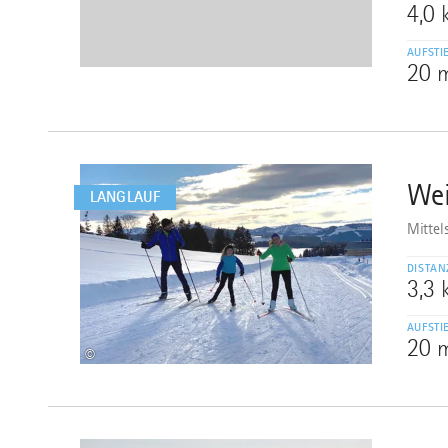
4,0
AUFSTI
20 
mehr
dazu
Wei
6
LANGLAUF
Mittel
DISTAN
3,3
AUFSTI
20 
©
mehr
dazu