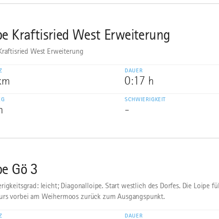
pe Kraftisried West Erweiterung
Kraftisried West Erweiterung
Z
DAUER
 km
0:17 h
EG
SCHWIERIGKEIT
m
-
pe Gö 3
rigkeitsgrad: leicht; Diagonalloipe. Start westlich des Dorfes. Die Loipe f
urs vorbei am Weihermoos zurück zum Ausgangspunkt.
Z
DAUER