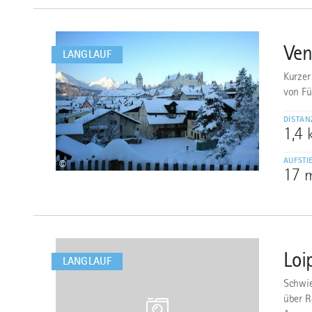
mehr
dazu
Ven
1
LANGLAUF
Kurzer
von Fü
DISTAN
1,4
AUFSTI
©
17 
mehr
dazu
Loi
2
LANGLAUF
Schwie
über R