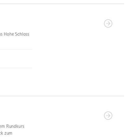
as Hohe Schloss
inem Rundkurs
ck zum