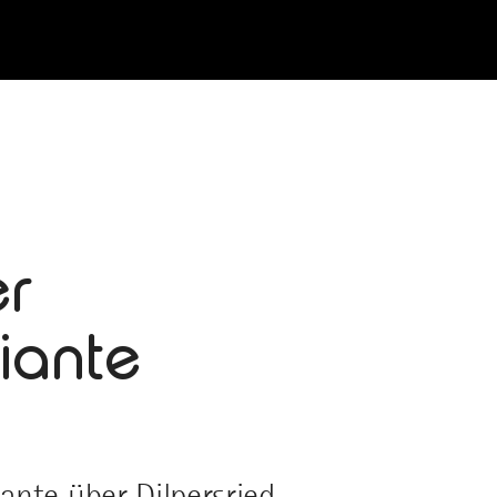
er
iante
nte über Dilpersried.