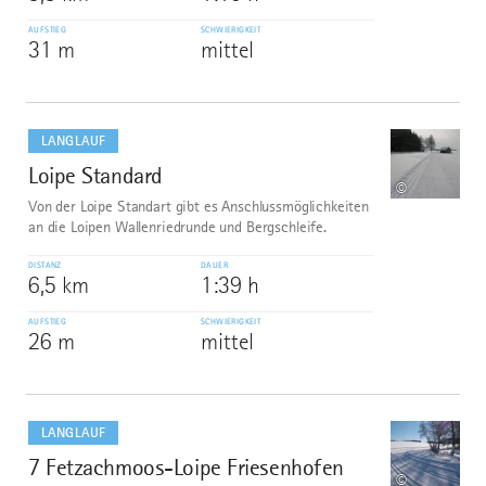
AUFSTIEG
SCHWIERIGKEIT
31 m
mittel
mehr
dazu
LANGLAUF
Loipe Standard
8
©
Von der Loipe Standart gibt es Anschlussmöglichkeiten
an die Loipen Wallenriedrunde und Bergschleife.
DISTANZ
DAUER
6,5 km
1:39 h
AUFSTIEG
SCHWIERIGKEIT
26 m
mittel
mehr
dazu
LANGLAUF
7 Fetzachmoos-Loipe Friesenhofen
9
©