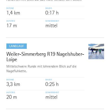
DISTANZ
DAUER
1,4 km
0:17 h
AUFSTIEG
SCHWIERIGKEIT
17 m
mittel
mehr
dazu
LANGLAUF
Weiler-Simmerberg R19 Nagelshuber-
2
©
Loipe
Mittelschwere Runde mit lohnendem Blick auf die
Nagefluhkette.
DISTANZ
DAUER
3,3 km
0:25 h
AUFSTIEG
SCHWIERIGKEIT
20 m
mittel