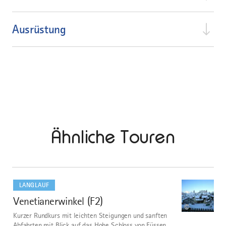
Ausrüstung
Ähnliche Touren
mehr
dazu
LANGLAUF
Venetianerwinkel (F2)
1
©
Kurzer Rundkurs mit leichten Steigungen und sanften
Abfahrten mit Blick auf das Hohe Schloss von Füssen.