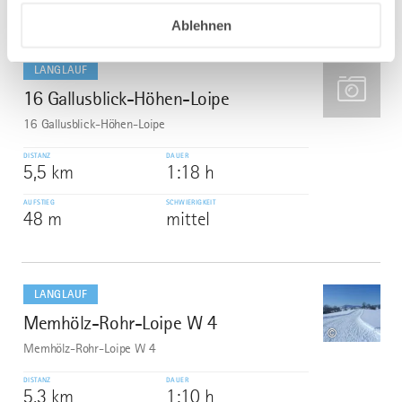
Ablehnen
mehr
dazu
LANGLAUF
16 Gallusblick-Höhen-Loipe
6
16 Gallusblick-Höhen-Loipe
DISTANZ
DAUER
5,5 km
1:18 h
AUFSTIEG
SCHWIERIGKEIT
48 m
mittel
mehr
dazu
LANGLAUF
Memhölz-Rohr-Loipe W 4
7
©
Memhölz-Rohr-Loipe W 4
DISTANZ
DAUER
5,3 km
1:10 h