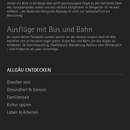
Radweg
Immer mit Blick in die Berge über sanft geschwungene Hügel zu den herrlichen Seen
des Voralpenlandes radeln und das nächste Kaltgetränk im Biergarten ist nie weit
entfernt – der Bodensee-Königssee-Radweg ist nicht nur landschaftlich ein
Genussweg.
Ausflüge
Ausflüge mit Bus und Bahn
mit
Bus
Du musst keinen Parkplatz suchen, kannst vor der Abreise sorglos noch ein Bier
und
bestellen und ist teilweise sogar gratis: Nutze Bus und Bahn, um das Allgäu zu
Bahn
entdecken. Ob Familienausflug, Stadtbesuch, Wanderung, Radtour oder Wintersport
– hier findest du ein paar Vorschläge.
ALLGÄU ENTDECKEN
Draußen sein
Gesundheit & Genuss
Familienzeit
Kultur spüren
Leben & Arbeiten