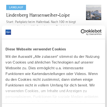
mehr
dazu
LANGLAUF
Lindenberg Hansenweiher-Loipe
3
©
Start: Parkplatz beim Hallenbad. Nach 100 m biegt
man rechts ab und läuft rechts vom Bach leicht
aufwärt am Schulzentrum vorbei. Dann geht es eben
weiter. Daraufhin geht es Richtung Süden am neuen
Gewerbegebiet entlang auf eine kleine Anhöhe. Dort
rechts dem Wegweiser...
Diese Webseite verwendet Cookies
DISTANZ
DAUER
4,0 km
0:49 h
Mit der Auswahl „Alle zulassen“ stimmst du der Nutzung
von Cookies und ähnlichen Technologien auf unserer
AUFSTIEG
SCHWIERIGKEIT
Webseite zu. Dies ermöglicht u.a. interessante
40 m
mittel
Funktionen wie Kartendarstellungen oder Videos. Wenn
du den Cookies nicht zustimmst, dann stehen einige
mehr
Funktionen nicht in vollem Umfang für dich bereit. Wir
dazu
LANGLAUF
verwenden Cookies, um Inhalte und Anzeigen zu
Panoramaloipe - lange Variante über
personalisieren, Funktionen für soziale Medien anbieten
4
©
Hahnemoos Eschacher Weiher
zu können und die Zugriffe auf unsere Website zu