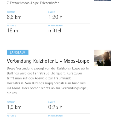
7 Fetzachmoos-Loipe Friesenhofen
DISTANZ
DAUER
6,6 km
1:20 h
AUFSTIEG
SCHWIERIGKEIT
16 m
mittel
mehr
dazu
LANGLAUF
Verbindung Kalzhofer L. - Moos-Loipe
10
©
Diese Verbindung zweigt von der Kalzhofer Loipe ab. In
Buflings wird die Fahrstraße überquert. Kurz zuvor
trifft man auf den Abzweig zur Traumrunde
Hochsträss. Von Buflings zügig bergab zum Rundkurs
ins Moos. Oder vorher rechts ab zur Verbindungsloipe,
die ins...
DISTANZ
DAUER
1,9 km
0:25 h
AUFSTIEG
SCHWIERIGKEIT