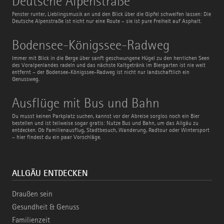
Deutsche Alpenstraße
Alpenstraße
Fenster runter, Lieblingsmusik an und den Blick über die Gipfel schweifen lassen: Die
Deutsche Alpenstraße ist nicht nur eine Route – sie ist pure Freiheit auf Asphalt.
Bodensee-
Bodensee-Königssee-Radweg
Königssee-
Radweg
Immer mit Blick in die Berge über sanft geschwungene Hügel zu den herrlichen Seen
des Voralpenlandes radeln und das nächste Kaltgetränk im Biergarten ist nie weit
entfernt – der Bodensee-Königssee-Radweg ist nicht nur landschaftlich ein
Genussweg.
Ausflüge
Ausflüge mit Bus und Bahn
mit
Bus
Du musst keinen Parkplatz suchen, kannst vor der Abreise sorglos noch ein Bier
und
bestellen und ist teilweise sogar gratis: Nutze Bus und Bahn, um das Allgäu zu
Bahn
entdecken. Ob Familienausflug, Stadtbesuch, Wanderung, Radtour oder Wintersport
– hier findest du ein paar Vorschläge.
ALLGÄU ENTDECKEN
Draußen sein
Gesundheit & Genuss
Familienzeit