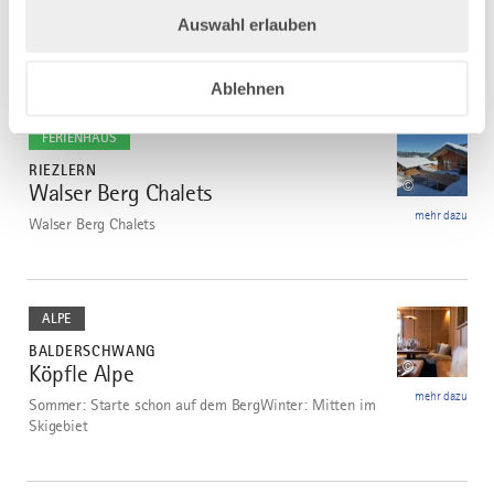
Wi-Fi
mehr dazu
Auswahl erlauben
Ferienwohnung '1' mit Balkon und Wi-Fi
Ablehnen
mehr
dazu
FERIENHAUS
RIEZLERN
©
Walser Berg Chalets
5
mehr dazu
Walser Berg Chalets
mehr
dazu
ALPE
BALDERSCHWANG
©
Köpfle Alpe
6
mehr dazu
Sommer: Starte schon auf dem BergWinter: Mitten im
Skigebiet