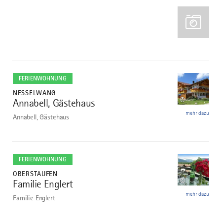
mehr
dazu
FERIENWOHNUNG
NESSELWANG
©
Annabell, Gästehaus
8
mehr dazu
Annabell, Gästehaus
mehr
dazu
FERIENWOHNUNG
OBERSTAUFEN
©
Familie Englert
9
mehr dazu
Familie Englert