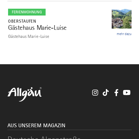
mehr
dazu
FERIENWOHNUNG
OBERSTAUFEN
©
Gästehaus Marie-Luise
10
mehr dazu
Gästehaus Marie-Luise
Instagram
TikTok
Faceboo
You
AUS UNSEREM MAGAZIN
Deutsche